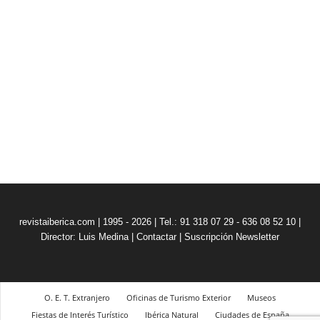
revistaiberica.com | 1995 - 2026 | Tel.: 91 318 07 29 - 636 08 52 10 |
Director: Luis Medina
|
Contactar
|
Suscripción Newsletter
O. E. T. Extranjero
Oficinas de Turismo Exterior
Museos
Fiestas de Interés Turístico
Ibérica Natural
Ciudades de España