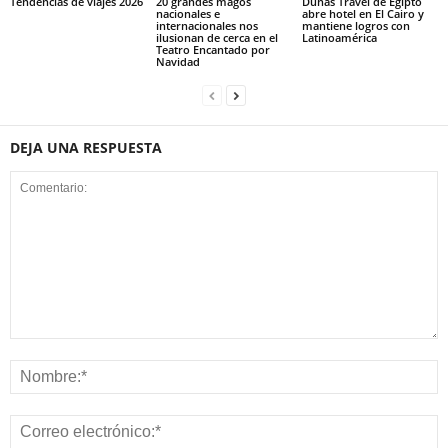
Tendencias de viajes 2026
20 grandes magos
Dunas Travel de Egipto
nacionales e
abre hotel en El Cairo y
internacionales nos
mantiene logros con
ilusionan de cerca en el
Latinoamérica
Teatro Encantado por
Navidad
DEJA UNA RESPUESTA