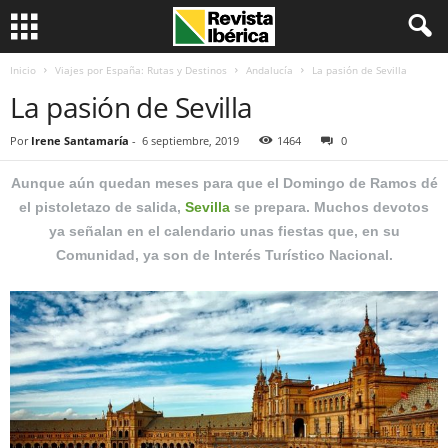
Inicio
Viajes por España: Rutas y Destinos
Andalucía
La pasión de Sevilla
La pasión de Sevilla
Por
Irene Santamaría
-
6 septiembre, 2019
1464
0
Aunque aún quedan meses para que el Domingo de Ramos dé
el pistoletazo de salida,
Sevilla
se prepara. Muchos devotos
ya señalan en el calendario unas fiestas que, en su
Comunidad, ya son de Interés Turístico Nacional.