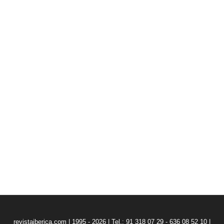
revistaiberica.com | 1995 - 2026 | Tel.: 91 318 07 29 - 636 08 52 10 |