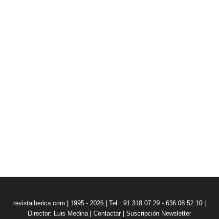
revistaiberica.com | 1995 - 2026 | Tel.: 91 318 07 29 - 636 08 52 10 |
Director: Luis Medina
|
Contactar
|
Suscripción Newsletter