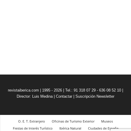
revistaiberica.com | 1995 - 2026 | Tel.: 91 318 07 29 - 636 08 52 10 |
Director: Luis Medina
|
Contactar
|
Suscripción Newsletter
O. E. T. Extranjero
Oficinas de Turismo Exterior
Museos
Fiestas de Interés Turístico
Ibérica Natural
Ciudades de España