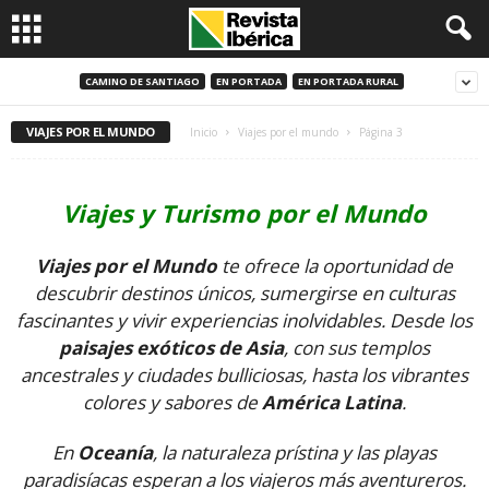
CAMINO DE SANTIAGO
EN PORTADA
EN PORTADA RURAL
VIAJES POR EL MUNDO
Inicio
Viajes por el mundo
Página 3
Viajes y Turismo por el Mundo
Viajes por el Mundo
te ofrece la oportunidad de
descubrir destinos únicos, sumergirse en culturas
fascinantes y vivir experiencias inolvidables. Desde los
paisajes exóticos de Asia
, con sus templos
ancestrales y ciudades bulliciosas, hasta los vibrantes
colores y sabores de
América Latina
.
En
Oceanía
, la naturaleza prístina y las playas
paradisíacas esperan a los viajeros más aventureros.