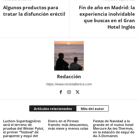
Algunos productos para
Fin de año en Madrid: la
tratar la disfunción eréctil
experiencia inolvidable
que buscas en el Gran
Hotel Inglés
Redacción
https://www.revistaiberica.com
Artículos relacionados
Más del autor
Luchon-Superbagnères
Enero en el Pirineo
Fiestas de Navidad a lo
será el terreno de
francés: más descuentos,
grande en el nuevo hotel
pruebas del Winter Pylot,
más nieve y menos colas
Mercure Ax-les-Thermes,
el primer “Testival” de
en la estación de esquí de
parapente y esquí del
Ax-3-Domaines