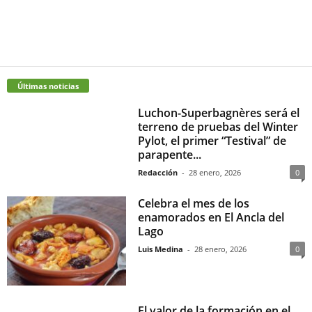
Últimas noticias
Luchon-Superbagnères será el
terreno de pruebas del Winter
Pylot, el primer “Testival” de
parapente...
Redacción
-
28 enero, 2026
0
Celebra el mes de los
enamorados en El Ancla del
Lago
Luis Medina
-
28 enero, 2026
0
El valor de la formación en el