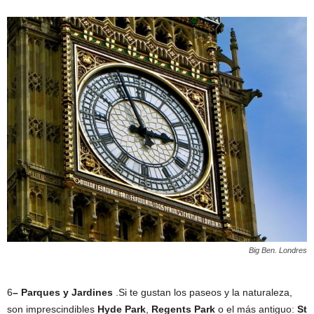
Big Ben
. Londres
6
– Parques y Jardines
.Si te gustan los paseos y la naturaleza,
son imprescindibles
Hyde Park
,
Regents Park
o el más antiguo:
St