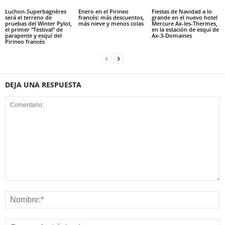
Luchon-Superbagnères
Enero en el Pirineo
Fiestas de Navidad a lo
será el terreno de
francés: más descuentos,
grande en el nuevo hotel
pruebas del Winter Pylot,
más nieve y menos colas
Mercure Ax-les-Thermes,
el primer “Testival” de
en la estación de esquí de
parapente y esquí del
Ax-3-Domaines
Pirineo francés
DEJA UNA RESPUESTA