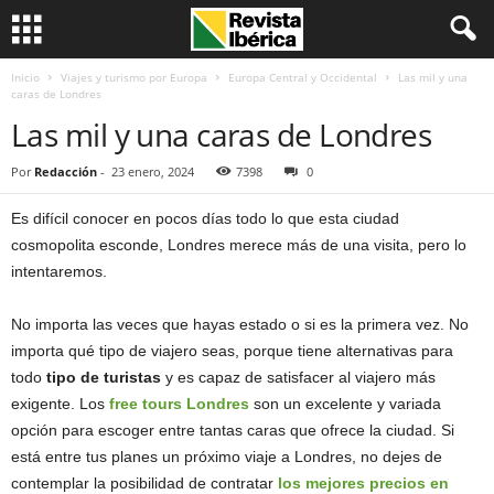
Inicio
Viajes y turismo por Europa
Europa Central y Occidental
Las mil y una
caras de Londres
Las mil y una caras de Londres
Por
Redacción
-
23 enero, 2024
7398
0
Es difícil conocer en pocos días todo lo que esta ciudad
cosmopolita esconde, Londres merece más de una visita, pero lo
intentaremos.
No importa las veces que hayas estado o si es la primera vez. No
importa qué tipo de viajero seas, porque tiene alternativas para
todo
tipo de turistas
y es capaz de satisfacer al viajero más
exigente. Los
free tours Londres
son un excelente y variada
opción para escoger entre tantas caras que ofrece la ciudad. Si
está entre tus planes un próximo viaje a Londres, no dejes de
contemplar la posibilidad de contratar
los mejores precios en