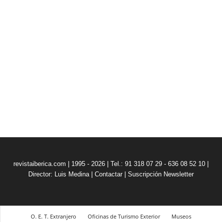
revistaiberica.com | 1995 - 2026 | Tel.: 91 318 07 29 - 636 08 52 10 |
Director: Luis Medina
|
Contactar
|
Suscripción Newsletter
O. E. T. Extranjero
Oficinas de Turismo Exterior
Museos