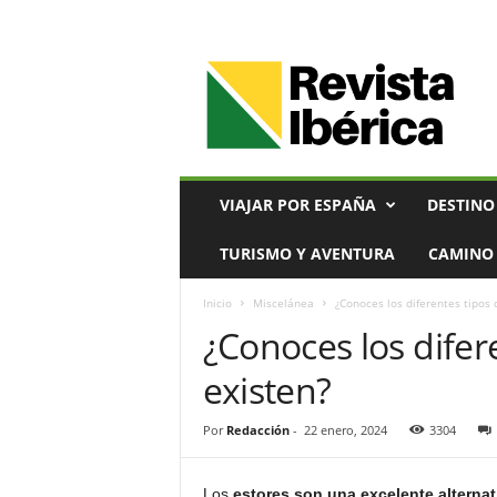
V
i
a
j
e
s
,
VIAJAR POR ESPAÑA
DESTINO
T
u
TURISMO Y AVENTURA
CAMINO 
r
i
Inicio
Miscelánea
¿Conoces los diferentes tipos 
s
¿Conoces los difer
m
o
existen?
y
G
a
Por
Redacción
-
22 enero, 2024
3304
s
t
Los
estores son una excelente alternat
r