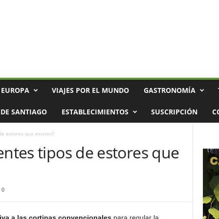
 EUROPA
VIAJES POR EL MUNDO
GASTRONOMÍA
DE SANTIAGO
ESTABLECIMIENTOS
SUSCRIPCIÓN
C
de estores que existen?
entes tipos de estores que
0
iva a las cortinas convencionales
para regular la