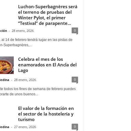
Luchon-Superbagnères será
el terreno de pruebas del
Winter Pylot, el primer
“Testival” de parapente...
0
ción
-
28 enero, 2026
 al 14 de febrero tendrá lugar en las pistas de
n-Superbagnères,...
Celebra el mes de los
enamorados en El Ancla del
Lago
0
Medina
-
28 enero, 2026
te todos los fines de semana de febrero puedes
rarte de unos buenos...
El valor de la formación en
el sector de la hostelería y
turismo
0
Medina
-
27 enero, 2026