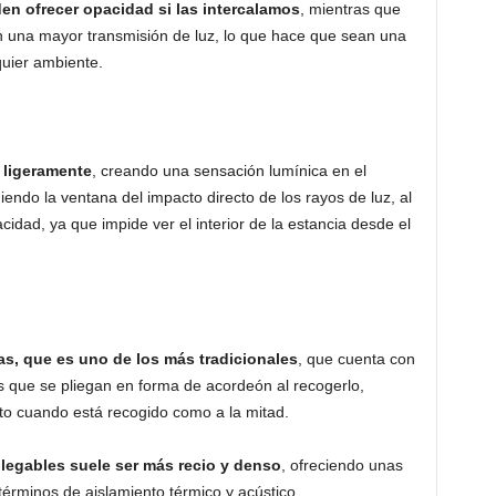
en ofrecer opacidad si las intercalamos
, mientras que
 una mayor transmisión de luz, lo que hace que sean una
quier ambiente.
ra ligeramente
, creando una sensación lumínica en el
endo la ventana del impacto directo de los rayos de luz, al
dad, ya que impide ver el interior de la estancia desde el
las, que es uno de los más tradicionales
, que cuenta con
as que se pliegan en forma de acordeón al recogerlo,
to cuando está recogido como a la mitad.
 plegables suele ser más recio y denso
, ofreciendo unas
términos de aislamiento térmico y acústico.