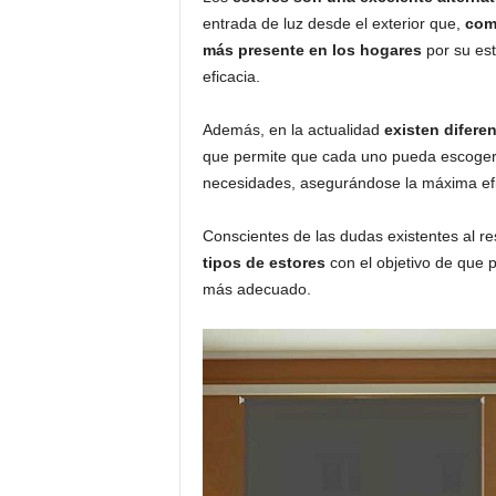
o
entrada de luz desde el exterior que,
com
n
más presente en los hogares
por su est
o
eficacia.
m
í
Además, en la actualidad
existen diferen
a
que permite que cada uno pueda escoger 
necesidades, asegurándose la máxima efica
Conscientes de las dudas existentes al r
tipos de estores
con el objetivo de que p
más adecuado.