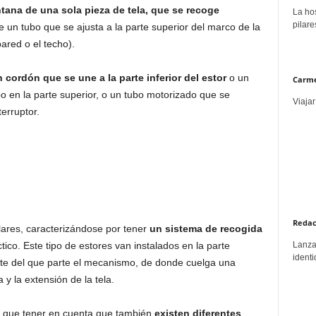
tana de una sola pieza de tela, que se recoge
La hos
pilare
 un tubo que se ajusta a la parte superior del marco de la
ared o el techo).
n cordón que se une a la parte inferior del estor
o un
Carme
o en la parte superior, o un tubo motorizado que se
Viajar
erruptor.
Redac
lares, caracterizándose por tener
un sistema de recogida
Lanzar
ico. Este tipo de estores van instalados en la parte
identi
rte del que parte el mecanismo, de donde cuelga una
 y la extensión de la tela.
 que tener en cuenta que también
existen diferentes