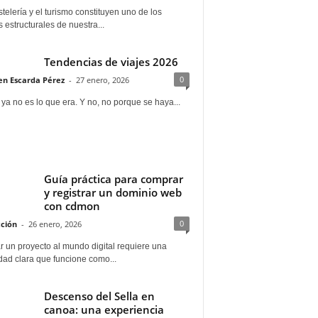
telería y el turismo constituyen uno de los
s estructurales de nuestra...
Tendencias de viajes 2026
0
n Escarda Pérez
-
27 enero, 2026
 ya no es lo que era. Y no, no porque se haya...
Guía práctica para comprar
y registrar un dominio web
con cdmon
0
ción
-
26 enero, 2026
 un proyecto al mundo digital requiere una
dad clara que funcione como...
Descenso del Sella en
canoa: una experiencia