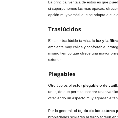
La principal ventaja de estos es que
pued
si superponemos las más opacas, ofrecen
opción muy versátil que se adapta a cual
Traslúcidos
El estor traslúcido
tamiza la luz y la filt
ambiente muy cálida y confortable, protegi
mismo tiempo que ofrece una mayor privaci
exterior.
Plegables
Otro tipo es el
estor plegable o de varil
un tejido que permite insertar unas varill
ofreciendo un aspecto muy agradable tan
Por lo general,
el tejido de los estores
propiedades similares al tejido screen en 