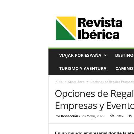
V
i
a
j
e
s
,
VIAJAR POR ESPAÑA
DESTINO
T
u
TURISMO Y AVENTURA
CAMINO 
r
i
Inicio
Miscelánea
Opciones de Regalos Promocio
s
Opciones de Regal
m
o
Empresas y Event
y
G
a
Por
Redacción
-
28 mayo, 2025
5985
s
t
En un mundo empresarial donde la aten
r