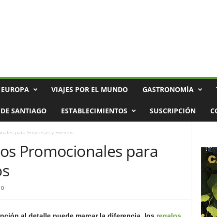
 EUROPA
VIAJES POR EL MUNDO
GASTRONOMÍA
DE SANTIAGO
ESTABLECIMIENTOS
SUSCRIPCIÓN
C
nales para Empresas y Eventos
os Promocionales para
os
0
ción al detalle puede marcar la diferencia, los
regalos