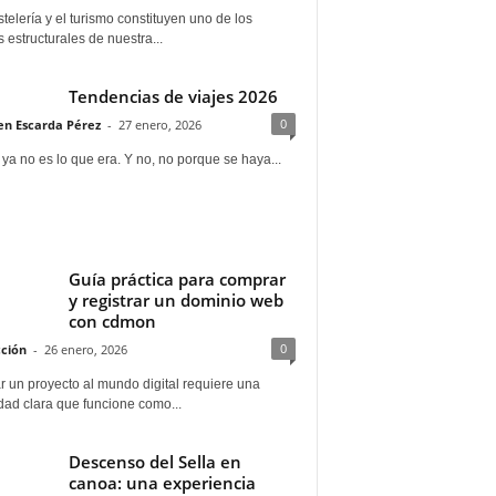
telería y el turismo constituyen uno de los
s estructurales de nuestra...
Tendencias de viajes 2026
0
n Escarda Pérez
-
27 enero, 2026
 ya no es lo que era. Y no, no porque se haya...
Guía práctica para comprar
y registrar un dominio web
con cdmon
0
ción
-
26 enero, 2026
 un proyecto al mundo digital requiere una
dad clara que funcione como...
Descenso del Sella en
canoa: una experiencia