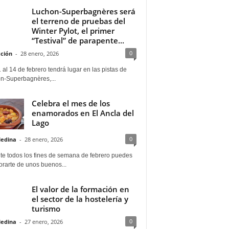
Luchon-Superbagnères será
el terreno de pruebas del
Winter Pylot, el primer
“Testival” de parapente...
0
ción
-
28 enero, 2026
 al 14 de febrero tendrá lugar en las pistas de
n-Superbagnères,...
Celebra el mes de los
enamorados en El Ancla del
Lago
0
Medina
-
28 enero, 2026
te todos los fines de semana de febrero puedes
rarte de unos buenos...
El valor de la formación en
el sector de la hostelería y
turismo
0
Medina
-
27 enero, 2026