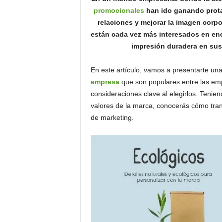
o
promocionales
han ido ganando prota
n
relaciones y mejorar la imagen corp
o
están cada vez más interesados en en
m
impresión duradera en sus
í
a
En este artículo, vamos a presentarte un
empresa
que son populares entre las em
consideraciones clave al elegirlos. Tenien
valores de la marca, conocerás cómo tra
de marketing.