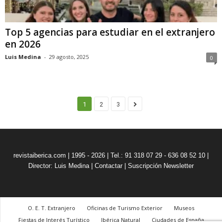
Top 5 agencias para estudiar en el extranjero
en 2026
Luis Medina
-
29 agosto, 2025
0
1
2
3
revistaiberica.com | 1995 - 2026 | Tel.: 91 318 07 29 - 636 08 52 10 |
Director: Luis Medina
|
Contactar
|
Suscripción Newsletter
O. E. T. Extranjero
Oficinas de Turismo Exterior
Museos
Fiestas de Interés Turístico
Ibérica Natural
Ciudades de España