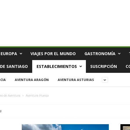
 EUROPA
VIAJES POR EL MUNDO
GASTRONOMÍA
DE SANTIAGO
ESTABLECIMIENTOS
SUSCRIPCIÓN
C
CIA
AVENTURA ARAGÓN
AVENTURA ASTURIAS
mo de Aventura
Aventura Huesca
a