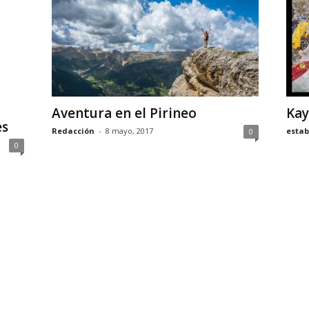
Aventura en el Pirineo
Ka
es
Redacción
-
8 mayo, 2017
estab
0
0