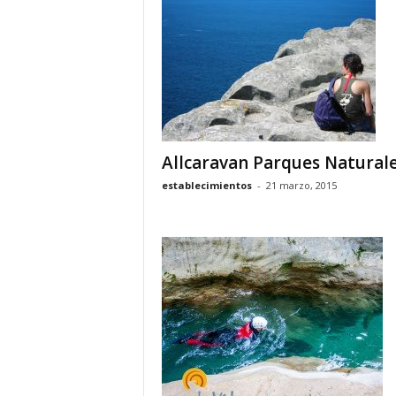
o
n
o
m
í
a
Allcaravan Parques Natural
establecimientos
-
21 marzo, 2015