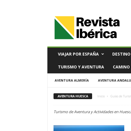
V
i
a
j
e
s
,
VIAJAR POR ESPAÑA
DESTINO
T
u
TURISMO Y AVENTURA
CAMINO 
r
i
AVENTURA ALMERÍA
AVENTURA ANDALU
s
m
o
AVENTURA HUESCA
Inicio
Guías de Turis
y
G
Turismo de Aventura y Actividades en Huesc
a
s
t
r