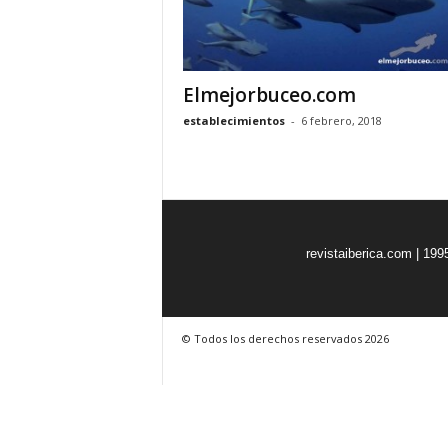
o
n
o
m
Elmejorbuceo.com
í
establecimientos
-
6 febrero, 2018
a
revistaiberica.com | 199
© Todos los derechos reservados 2026