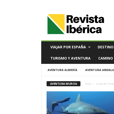
V
i
a
j
e
s
,
VIAJAR POR ESPAÑA
DESTINO
T
u
TURISMO Y AVENTURA
CAMINO 
r
i
AVENTURA ALMERÍA
AVENTURA ANDALU
s
m
o
AVENTURA MURCIA
Inicio
Guías de Turi
y
G
a
s
t
r