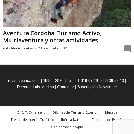
Aventura Córdoba. Turismo Activo,
Multiaventura y otras actividades
establecimientos
-
23 noviembre, 2018
0
revistaiberica.com | 1995 - 2026 | Tel.: 91 318 07 29 - 636 08 52 10 |
Director: Luis Medina
|
Contactar
|
Suscripción Newsletter
O. E. T. Extranjero
Oficinas de Turismo Exterior
Museos
Fiestas de Interés Turístico
Ibérica Natural
Ciudades de España
Con nombre propio