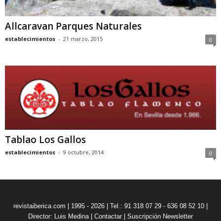
Allcaravan Parques Naturales
establecimientos
-
21 marzo, 2015
0
Tablao Los Gallos
establecimientos
-
9 octubre, 2014
0
revistaiberica.com | 1995 - 2026 | Tel.: 91 318 07 29 - 636 08 52 10 |
Director: Luis Medina
|
Contactar
|
Suscripción Newsletter