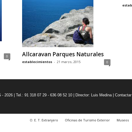
estab
Allcaravan Parques Naturales
0
establecimientos
-
21 marzo, 2015
0
5 - 2026 | Tel.: 91 318 07 29 - 636 08 52 10 |
Director: Luis Medina
|
Contactar
O. E. T. Extranjero
Oficinas de Turismo Exterior
Museos