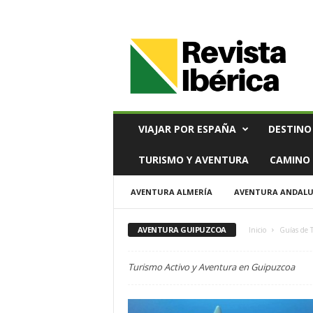
V
i
a
j
e
s
,
VIAJAR POR ESPAÑA
DESTINO
T
u
TURISMO Y AVENTURA
CAMINO 
r
i
AVENTURA ALMERÍA
AVENTURA ANDALU
s
m
o
AVENTURA GUIPUZCOA
Inicio
Guías de 
y
G
Turismo Activo y Aventura en Guipuzcoa
a
s
t
r