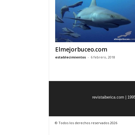
o
n
o
m
í
a
Elmejorbuceo.com
establecimientos
-
6 febrero, 2018
revistaiberica.com | 199
© Todos los derechos reservados 2026