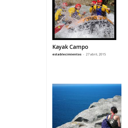
o
n
o
m
í
a
Kayak Campo
establecimientos
-
27 abril, 2015