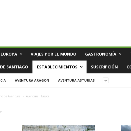
 EUROPA
VIAJES POR EL MUNDO
GASTRONOMÍA
DE SANTIAGO
ESTABLECIMIENTOS
SUSCRIPCIÓN
C
CIA
AVENTURA ARAGÓN
AVENTURA ASTURIAS
mo de Aventura
Aventura Huesca
a