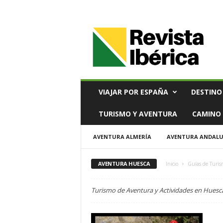
V
i
a
j
e
s
,
VIAJAR POR ESPAÑA
DESTINO
T
u
TURISMO Y AVENTURA
CAMINO 
r
i
AVENTURA ALMERÍA
AVENTURA ANDALU
s
m
o
AVENTURA HUESCA
Inicio
Guías de Turis
y
G
Turismo de Aventura y Actividades en Huesc
a
s
t
r