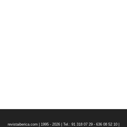
revistaiberica.com | 1995 - 2026 | Tel.: 91 318 07 29 - 636 08 52 10 |