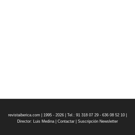
revistaiberica.com | 1995 - 2026 | Tel.: 91 318 07 29 - 636 08 52 10 |
Director: Luis Medina
|
Contactar
|
Suscripción Newsletter