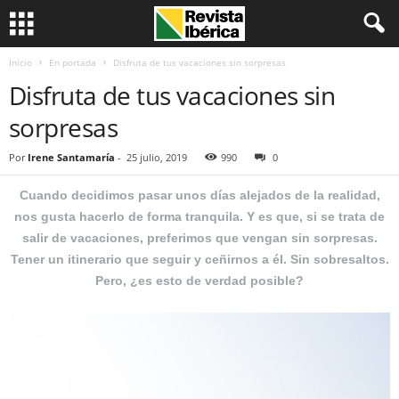
Inicio
En portada
Disfruta de tus vacaciones sin sorpresas
Disfruta de tus vacaciones sin
sorpresas
Por
Irene Santamaría
-
25 julio, 2019
990
0
Cuando decidimos pasar unos días alejados de la realidad,
nos gusta hacerlo de forma tranquila. Y es que, si se trata de
salir de vacaciones, preferimos que vengan sin sorpresas.
Tener un itinerario que seguir y ceñirnos a él. Sin sobresaltos.
Pero, ¿es esto de verdad posible?