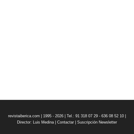
revistaiberica.com | 1995 - 2026 | Tel.: 91 318 07 29 - 636 08 52 10 |
Director: Luis Medina
|
Contactar
|
Suscripción Newsletter