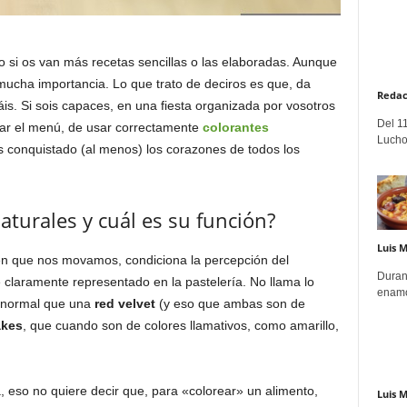
 si os van más recetas sencillas o las elaboradas. Aunque
 mucha importancia. Lo que trato de deciros es que, da
Redac
is. Si sois capaces, en una fiesta organizada por vosotros
Del 11
rar el menú, de usar correctamente
colorantes
Lucho
s conquistado (al menos) los corazones de todos los
aturales y cuál es su función?
Luis 
en que nos movamos, condiciona la percepción del
Duran
 claramente representado en la pastelería. No llama lo
enamo
e normal que una
red velvet
(y eso que ambas son de
kes
, que cuando son de colores llamativos, como amarillo,
 eso no quiere decir que, para «colorear» un alimento,
Luis 