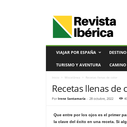
V
i
a
j
e
s
,
VIAJAR POR ESPAÑA
DESTINO
T
u
TURISMO Y AVENTURA
CAMINO 
r
i
Inicio
Miscelánea
Recetas llenas de color
s
Recetas llenas de 
m
o
y
Por
Irene Santamaría
-
28 octubre, 2022
4
G
a
s
Que entre por los ojos es el primer p
t
la clave del éxito en una receta. Si al
r