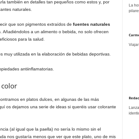
arla también en detalles tan pequeños como estos y, por
La hos
rantes naturales.
pilare
 decir que son pigmentos extraídos de
fuentes naturales
as. Añadiéndolos a un alimento o bebida, no solo ofrecen
Carme
ficiosos para la salud.
Viajar
s muy utilizada en la elaboración de bebidas deportivas.
iedades antiinflamatorias.
 color
Redac
contramos en platos dulces, en algunas de las más
uí os dejamos una serie de ideas si queréis usar colorante
Lanzar
identi
ncia (al igual que la paella) no sería lo mismo sin el
nada nos gustaría menos que ver que este plato, uno de mis