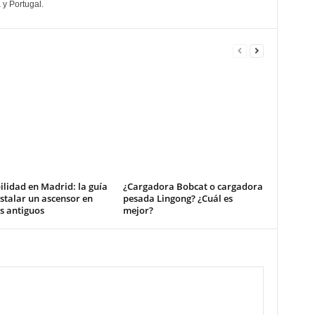
 y Portugal.
ilidad en Madrid: la guía
¿Cargadora Bobcat o cargadora
stalar un ascensor en
pesada Lingong? ¿Cuál es
os antiguos
mejor?