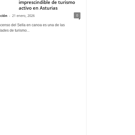
imprescindible de turismo
activo en Asturias
0
ción
-
21 enero, 2026
scenso del Sella en canoa es una de las
dades de turismo...