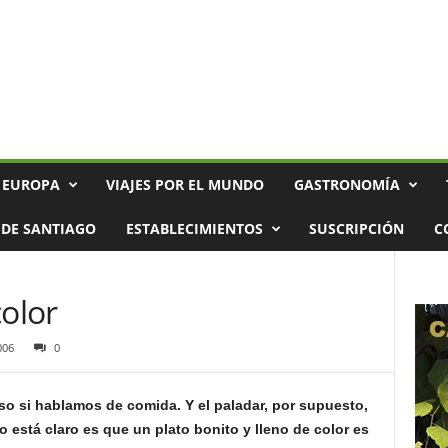
 EUROPA
VIAJES POR EL MUNDO
GASTRONOMÍA
DE SANTIAGO
ESTABLECIMIENTOS
SUSCRIPCIÓN
C
color
006
0
aso si hablamos de comida. Y el paladar, por supuesto,
go está claro es que un plato bonito y lleno de color es