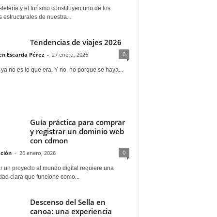
telería y el turismo constituyen uno de los
s estructurales de nuestra...
Tendencias de viajes 2026
0
n Escarda Pérez
-
27 enero, 2026
 ya no es lo que era. Y no, no porque se haya...
Guía práctica para comprar
y registrar un dominio web
con cdmon
0
ción
-
26 enero, 2026
 un proyecto al mundo digital requiere una
dad clara que funcione como...
Descenso del Sella en
canoa: una experiencia