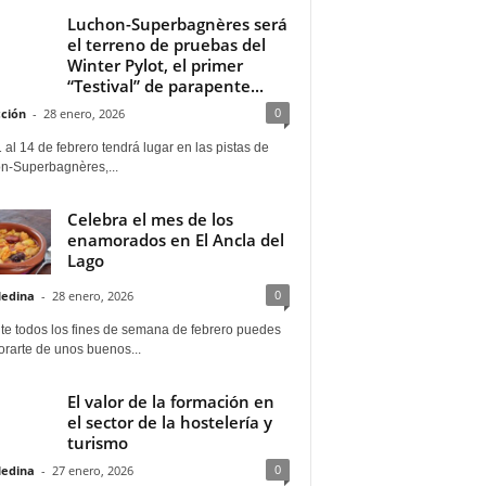
Luchon-Superbagnères será
el terreno de pruebas del
Winter Pylot, el primer
“Testival” de parapente...
0
ción
-
28 enero, 2026
 al 14 de febrero tendrá lugar en las pistas de
n-Superbagnères,...
Celebra el mes de los
enamorados en El Ancla del
Lago
0
Medina
-
28 enero, 2026
te todos los fines de semana de febrero puedes
rarte de unos buenos...
El valor de la formación en
el sector de la hostelería y
turismo
0
Medina
-
27 enero, 2026