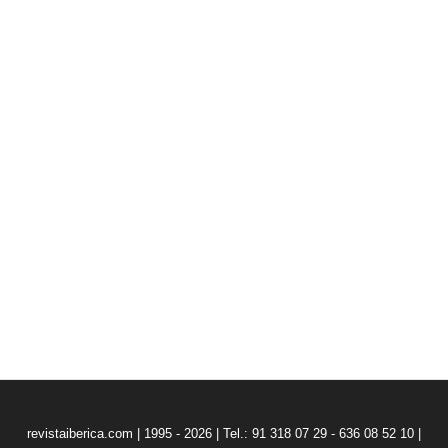
revistaiberica.com | 1995 - 2026 | Tel.: 91 318 07 29 - 636 08 52 10 |