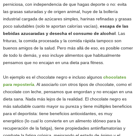
perniciosa, con independencia de que hagas deporte o no: evita
las grasas saturadas y de origen animal, huye de la bollería
industrial cargada de azúcares simples, harinas refinadas y grasas
poco saludables (solo te aportan calorías vacías),
escapa de las
bebidas azucaradas y desecha el consumo de alcohol
. Las
frituras, la comida procesada y la comida rápida tampoco son
buenos amigos de la salud. Pero más allá de eso, es posible comer
de todo lo demás, y eso incluye alimentos que habitualmente
pensamos que no encajan en una dieta para fitness.
Un ejemplo es el chocolate negro e incluso algunos
chocolates
para repostería
. Al asociarlo con otros tipos de chocolate, como el
chocolate con leche, pensamos que engordan y no encajan en una
dieta sana. Nada más lejos de la realidad. El chocolate negro es
más saludable cuanto mayor su pureza y tiene múltiples beneficios
para el deportista: tiene beneficios antioxidantes, es muy
energético (lo cual lo convierte en un alimento idóneo para la
recuperación de la fatiga), tiene propiedades antiinflamatorias y
combate la fatiga crónica, mejorando el estado de ánimo y el