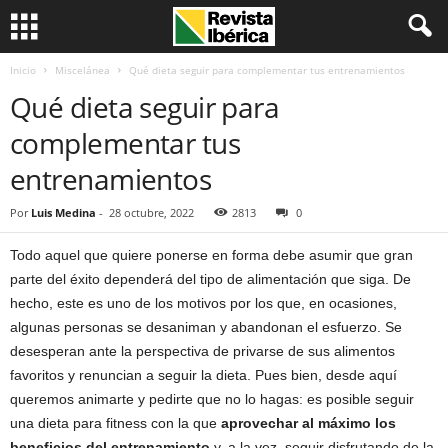
Inicio
Miscelánea
Qué dieta seguir para complementar tus entrenamientos
Qué dieta seguir para
complementar tus
entrenamientos
Por
Luis Medina
-
28 octubre, 2022
2813
0
Todo aquel que quiere ponerse en forma debe asumir que gran
parte del éxito dependerá del tipo de alimentación que siga. De
hecho, este es uno de los motivos por los que, en ocasiones,
algunas personas se desaniman y abandonan el esfuerzo. Se
desesperan ante la perspectiva de privarse de sus alimentos
favoritos y renuncian a seguir la dieta. Pues bien, desde aquí
queremos animarte y pedirte que no lo hagas: es posible seguir
una dieta para fitness con la que
aprovechar al máximo los
beneficios del entrenamiento
y, a la vez, seguir disfrutando de la