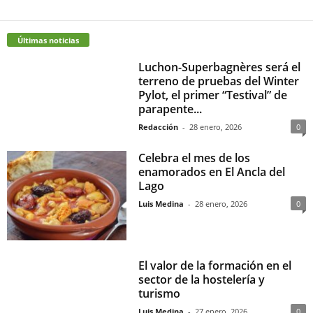
Últimas noticias
Luchon-Superbagnères será el
terreno de pruebas del Winter
Pylot, el primer “Testival” de
parapente...
Redacción
-
28 enero, 2026
0
Celebra el mes de los
enamorados en El Ancla del
Lago
Luis Medina
-
28 enero, 2026
0
El valor de la formación en el
sector de la hostelería y
turismo
Luis Medina
-
27 enero, 2026
0