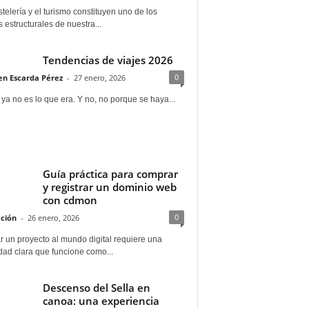
telería y el turismo constituyen uno de los
s estructurales de nuestra...
Tendencias de viajes 2026
0
n Escarda Pérez
-
27 enero, 2026
 ya no es lo que era. Y no, no porque se haya...
Guía práctica para comprar
y registrar un dominio web
con cdmon
0
ción
-
26 enero, 2026
 un proyecto al mundo digital requiere una
dad clara que funcione como...
Descenso del Sella en
canoa: una experiencia