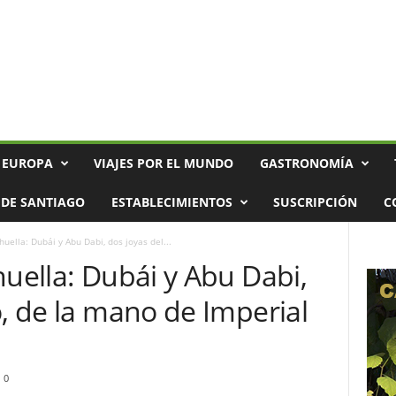
 EUROPA
VIAJES POR EL MUNDO
GASTRONOMÍA
DE SANTIAGO
ESTABLECIMIENTOS
SUSCRIPCIÓN
C
huella: Dubái y Abu Dabi, dos joyas del...
huella: Dubái y Abu Dabi,
o, de la mano de Imperial
0