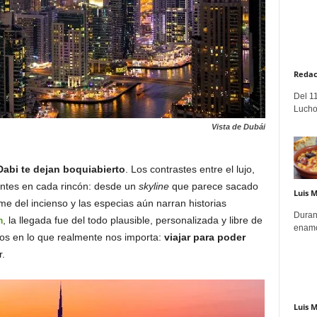
Redac
Del 11
Lucho
Vista de Dubái
abi te dejan boquiabierto
. Los contrastes entre el lujo,
entes en cada rincón: desde un
skyline
que parece sacado
Luis 
me del incienso y las especias aún narran historias
Duran
m
, la llegada fue del todo plausible, personalizada y libre de
enamo
os en lo que realmente nos importa:
viajar para poder
r.
Luis 