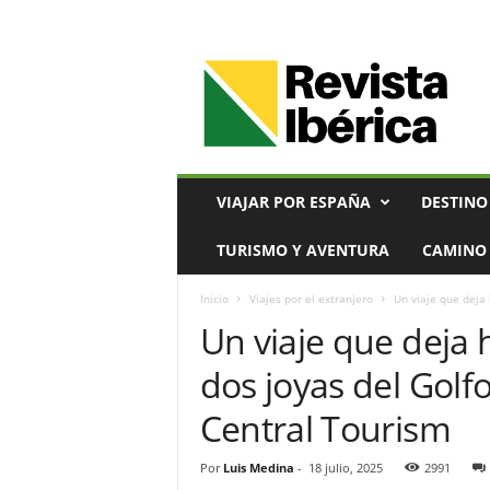
V
i
a
j
e
s
,
VIAJAR POR ESPAÑA
DESTINO
T
u
TURISMO Y AVENTURA
CAMINO 
r
i
Inicio
Viajes por el extranjero
Un viaje que deja 
s
Un viaje que deja 
m
o
dos joyas del Golf
y
G
Central Tourism
a
s
t
Por
Luis Medina
-
18 julio, 2025
2991
r