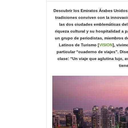
o
Descubrir los Emiratos Árabes Unido
n
o
tradiciones conviven con la innovac
m
las dos ciudades emblemáticas del 
í
riqueza cultural y su hospitalidad a 
a
un grupo de periodistas, miembros de
Latinos de Turismo [
VISION
], vivi
particular “cuaderno de viajes”. D
clase: “Un viaje que aglutina lujo, 
tien