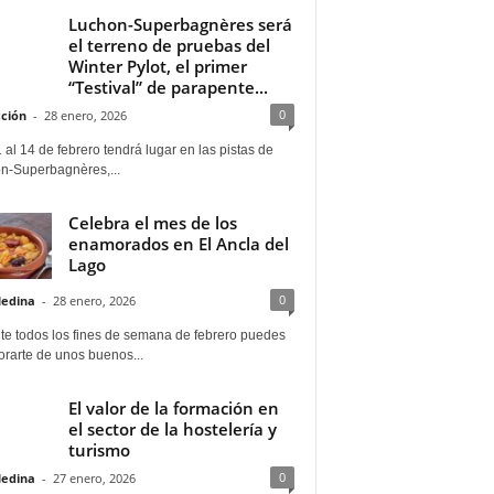
Luchon-Superbagnères será
el terreno de pruebas del
Winter Pylot, el primer
“Testival” de parapente...
0
ción
-
28 enero, 2026
 al 14 de febrero tendrá lugar en las pistas de
n-Superbagnères,...
Celebra el mes de los
enamorados en El Ancla del
Lago
0
Medina
-
28 enero, 2026
te todos los fines de semana de febrero puedes
rarte de unos buenos...
El valor de la formación en
el sector de la hostelería y
turismo
0
Medina
-
27 enero, 2026