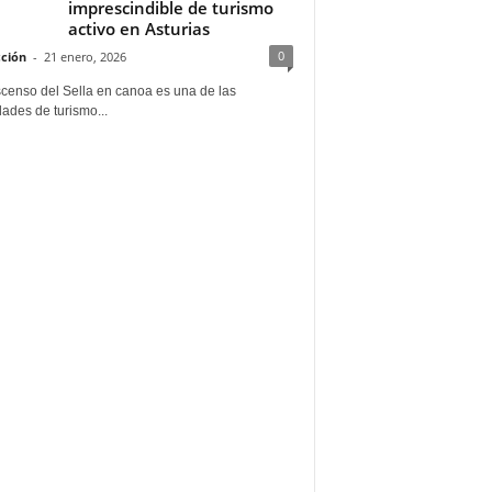
imprescindible de turismo
activo en Asturias
0
ción
-
21 enero, 2026
scenso del Sella en canoa es una de las
dades de turismo...