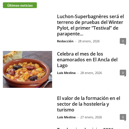
Últimas noticias
Luchon-Superbagnères será el
terreno de pruebas del Winter
Pylot, el primer “Testival” de
parapente...
Redacción
-
28 enero, 2026
0
Celebra el mes de los
enamorados en El Ancla del
Lago
Luis Medina
-
28 enero, 2026
0
El valor de la formación en el
sector de la hostelería y
turismo
Luis Medina
-
27 enero, 2026
0