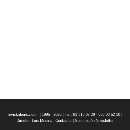
revistaiberica.com | 1995 - 2026 | Tel.: 91 318 07 29 - 636 08 52 10 |
Director: Luis Medina
|
Contactar
|
Suscripción Newsletter