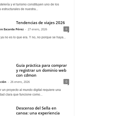
telería y el turismo constituyen uno de los
s estructurales de nuestra...
Tendencias de viajes 2026
0
n Escarda Pérez
-
27 enero, 2026
 ya no es lo que era. Y no, no porque se haya...
Guía práctica para comprar
y registrar un dominio web
con cdmon
0
ción
-
26 enero, 2026
 un proyecto al mundo digital requiere una
dad clara que funcione como...
Descenso del Sella en
canoa: una experiencia