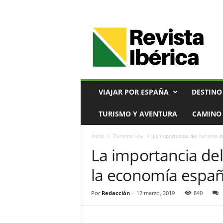
V
i
a
j
e
s
,
VIAJAR POR ESPAÑA
DESTINO
T
u
TURISMO Y AVENTURA
CAMINO 
r
i
Inicio
Turismo Hoy
La importancia del turismo 
s
La importancia de
m
o
la economía españ
y
G
a
Por
Redacción
-
12 marzo, 2019
840
s
t
r