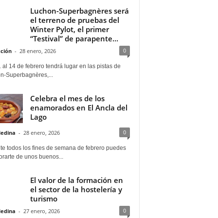
Luchon-Superbagnères será
el terreno de pruebas del
Winter Pylot, el primer
“Testival” de parapente...
0
ción
-
28 enero, 2026
 al 14 de febrero tendrá lugar en las pistas de
n-Superbagnères,...
Celebra el mes de los
enamorados en El Ancla del
Lago
0
Medina
-
28 enero, 2026
te todos los fines de semana de febrero puedes
rarte de unos buenos...
El valor de la formación en
el sector de la hostelería y
turismo
0
Medina
-
27 enero, 2026