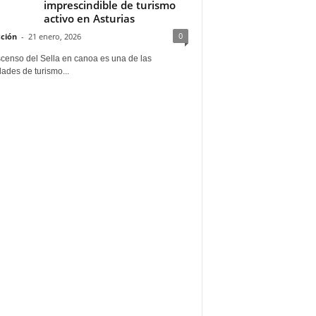
imprescindible de turismo
activo en Asturias
0
ción
-
21 enero, 2026
scenso del Sella en canoa es una de las
dades de turismo...