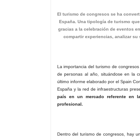
o
n
El turismo de congresos se ha converti
o
España. Una tipología de turismo que 
m
gracias a la celebración de eventos e
í
compartir experiencias, analizar su 
a
La importancia del turismo de congreso
de personas al año, situándose en la c
último informe elaborado por el Spain C
España y la red de infraestructuras pre
país en un mercado referente en la
profesional
.
Dentro del turismo de congresos, hay u