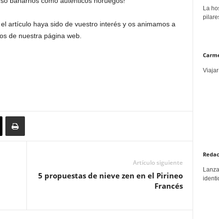
ncluso bañarnos como auténticos noruegos!
La hos
pilare
l artículo haya sido de vuestro interés y os animamos a
ios de nuestra página web.
Carme
Viajar
Redac
Artículo siguiente
Lanzar
5 propuestas de nieve zen en el Pirineo
identi
Francés