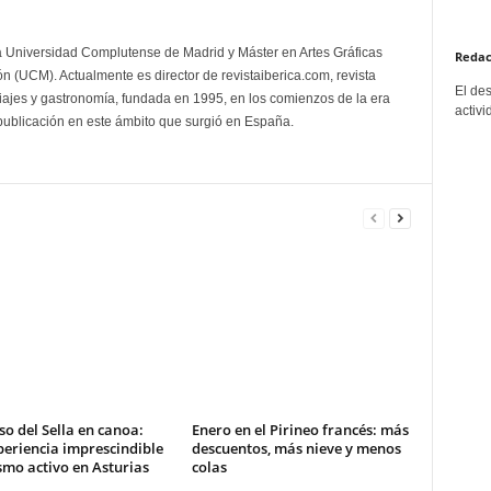
la Universidad Complutense de Madrid y Máster en Artes Gráficas
Redac
 (UCM). Actualmente es director de revistaiberica.com, revista
El de
viajes y gastronomía, fundada en 1995, en los comienzos de la era
activi
 publicación en este ámbito que surgió en España.
o del Sella en canoa:
Enero en el Pirineo francés: más
eriencia imprescindible
descuentos, más nieve y menos
smo activo en Asturias
colas