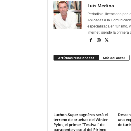
Luis Medina
Periodista, licenciado por 
Aplicadas a la Comunicación
especializada en turismo, 
Internet, siendo la primera
Artículos relacionados
Más del autor
Luchon-Superbagnères será el
Descens
terreno de pruebas del Winter
una exp
Pylot, el primer “Testival” de
de turi
parapente y esquí del Pirineo