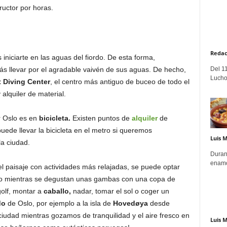
ructor por horas.
Redac
iniciarte en las aguas del fiordo. De esta forma,
Del 11
rás llevar por el agradable vaivén de sus aguas. De hecho,
Lucho
 Diving Center
, el centro más antiguo de buceo de todo el
alquiler de material.
r Oslo es en
bicicleta.
Existen puntos de
alquiler
de
puede llevar la bicicleta en el metro si queremos
Luis 
a ciudad.
Duran
enamo
 del paisaje con actividades más relajadas, se puede optar
co mientras se degustan unas gambas con una copa de
golf, montar a
caballo,
nadar, tomar el sol o coger un
do
de Oslo, por ejemplo a la isla de
Hovedøya
desde
iudad mientras gozamos de tranquilidad y el aire fresco en
Luis 