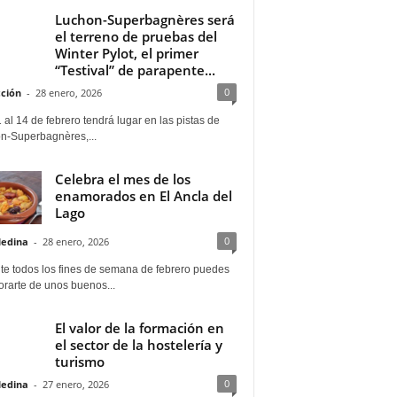
Luchon-Superbagnères será
el terreno de pruebas del
Winter Pylot, el primer
“Testival” de parapente...
0
ción
-
28 enero, 2026
 al 14 de febrero tendrá lugar en las pistas de
n-Superbagnères,...
Celebra el mes de los
enamorados en El Ancla del
Lago
0
Medina
-
28 enero, 2026
te todos los fines de semana de febrero puedes
rarte de unos buenos...
El valor de la formación en
el sector de la hostelería y
turismo
0
Medina
-
27 enero, 2026