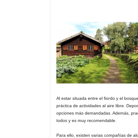
o
n
o
m
í
a
Al estar situada entre el fiordo y el bosqu
práctica de actividades al aire libre. Dep
opciones más demandadas. Además, practi
todos y es muy recomendable.
Para ello, existen varias compañías de al