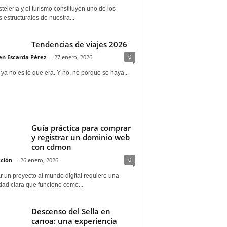
telería y el turismo constituyen uno de los
s estructurales de nuestra...
Tendencias de viajes 2026
0
n Escarda Pérez
-
27 enero, 2026
 ya no es lo que era. Y no, no porque se haya...
Guía práctica para comprar
y registrar un dominio web
con cdmon
0
ción
-
26 enero, 2026
 un proyecto al mundo digital requiere una
dad clara que funcione como...
Descenso del Sella en
canoa: una experiencia