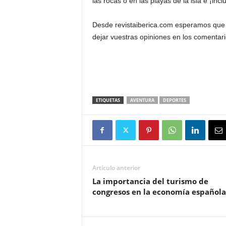
las rocas o en las playas de la isla e ¡i
Desde revistaiberica.com esperamos que e
dejar vuestras opiniones en los comentar
ETIQUETAS
AVENTURA
DEPORTES
Artículo anterior
La importancia del turismo de
congresos en la economía española