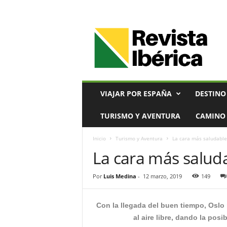
V
i
a
j
e
s
,
VIAJAR POR ESPAÑA
DESTINO
T
u
TURISMO Y AVENTURA
CAMINO 
r
i
Inicio
Turismo y Aventura
La cara más saludable
s
La cara más salud
m
o
y
Por
Luis Medina
-
12 marzo, 2019
149
G
a
s
Con la llegada del buen tiempo, Oslo 
t
al aire libre, dando la posi
r