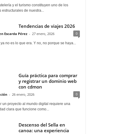
telería y el turismo constituyen uno de los
s estructurales de nuestra...
Tendencias de viajes 2026
0
n Escarda Pérez
-
27 enero, 2026
 ya no es lo que era. Y no, no porque se haya...
Guía práctica para comprar
y registrar un dominio web
con cdmon
0
ción
-
26 enero, 2026
 un proyecto al mundo digital requiere una
dad clara que funcione como...
Descenso del Sella en
canoa: una experiencia