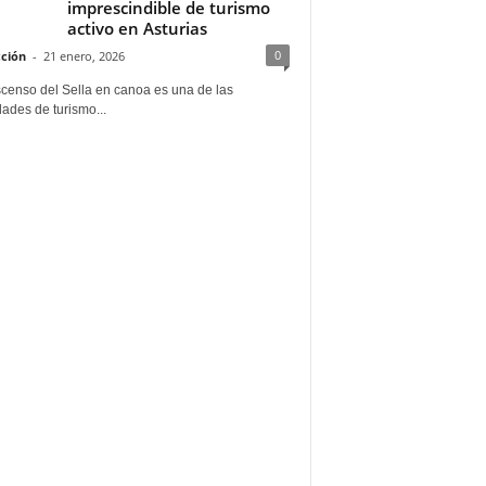
imprescindible de turismo
activo en Asturias
0
ción
-
21 enero, 2026
scenso del Sella en canoa es una de las
dades de turismo...