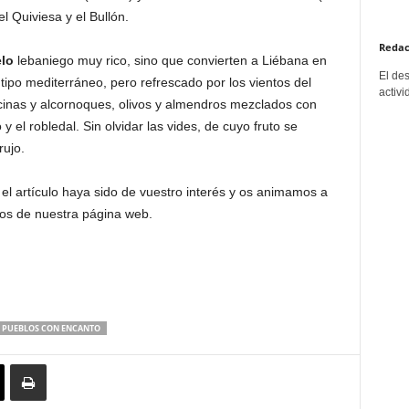
el Quiviesa y el Bullón.
Redac
lo
lebaniego muy rico, sino que convierten a Liébana en
El de
 tipo mediterráneo, pero refrescado por los vientos del
activi
ncinas y alcornoques, olivos y almendros mezclados con
 el robledal. Sin olvidar las vides, de cuyo fruto se
rujo.
l artículo haya sido de vuestro interés y os animamos a
ios de nuestra página web.
PUEBLOS CON ENCANTO