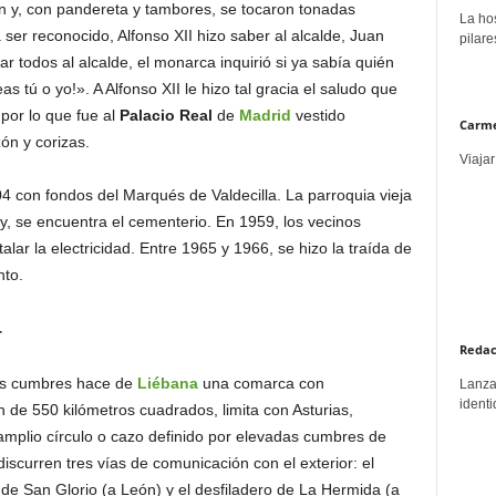
ón y, con pandereta y tambores, se tocaron tonadas
La hos
a ser reconocido, Alfonso XII hizo saber al alcalde, Juan
pilare
ar todos al alcalde, el monarca inquirió si ya sabía quién
as tú o yo!». A Alfonso XII le hizo tal gracia el saludo que
por lo que fue al
Palacio Real
de
Madrid
vestido
Carme
ón y corizas.
Viajar
4 con fondos del Marqués de Valdecilla. La parroquia vieja
y, se encuentra el cementerio. En 1959, los vecinos
lar la electricidad. Entre 1965 y 1966, se hizo la traída de
nto.
r
Redac
as cumbres hace de
Liébana
una comarca con
Lanzar
identi
n de 550 kilómetros cuadrados, limita con Asturias,
mplio círculo o cazo definido por elevadas cumbres de
iscurren tres vías de comunicación con el exterior: el
 de San Glorio (a León) y el desfiladero de La Hermida (a