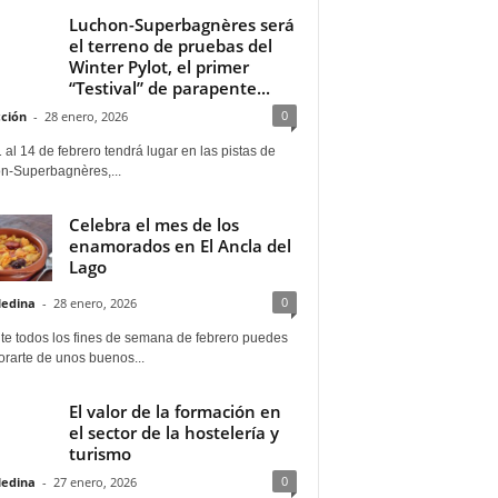
Luchon-Superbagnères será
el terreno de pruebas del
Winter Pylot, el primer
“Testival” de parapente...
0
ción
-
28 enero, 2026
 al 14 de febrero tendrá lugar en las pistas de
n-Superbagnères,...
Celebra el mes de los
enamorados en El Ancla del
Lago
0
Medina
-
28 enero, 2026
te todos los fines de semana de febrero puedes
rarte de unos buenos...
El valor de la formación en
el sector de la hostelería y
turismo
0
Medina
-
27 enero, 2026