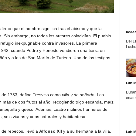
 afirmó que el nombre significa tras el abismo y que la
Redac
 Sin embargo, no todos los autores coincidían. El pueblo
Del 11
a refugio inexpugnable contra invasores. La primera
Lucho
de 942, cuando Pedro y Honesto vendieron una tierra en
ón y a los de San Martín de Turieno. Uno de los testigos
Luis 
Duran
, de 1753, define Tresviso como
villa y de señorío
. Las
enamo
n más de dos frutos al año, recogiendo trigo escanda, maíz
ntequilla y queso. Además, cuatro molinos harineros de
s, seis viudas y «dos naturales y habitantes».
 de rebecos, llevó a
Alfonso XII
y a su hermana a la villa.
Luis 