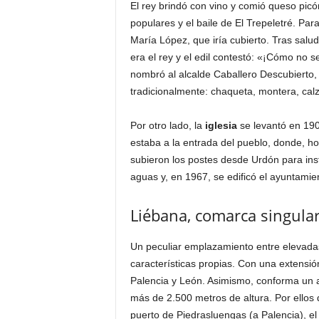
El rey brindó con vino y comió queso pic
populares y el baile de El Trepeletré. Par
María López, que iría cubierto. Tras salud
era el rey y el edil contestó: «¡Cómo no se
nombró al alcalde Caballero Descubierto, 
tradicionalmente: chaqueta, montera, calz
Por otro lado, la
iglesia
se levantó en 190
estaba a la entrada del pueblo, donde, ho
subieron los postes desde Urdón para insta
aguas y, en 1967, se edificó el ayuntamie
Liébana, comarca singula
Un peculiar emplazamiento entre elevad
características propias. Con una extensió
Palencia y León. Asimismo, conforma un a
más de 2.500 metros de altura. Por ellos d
puerto de Piedrasluengas (a Palencia), el