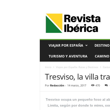
V
i
a
j
e
s
,
VIAJAR POR ESPAÑA
DESTINO
T
u
TURISMO Y AVENTURA
CAMINO 
r
i
Inicio
Viajes por España: Rutas y Destinos
Canta
s
Tresviso, la villa t
m
o
y
Por
Redacción
-
14 marzo, 2017
470
G
a
s
Tresviso ocupa un pequeño foso al abr
t
Limita, según por donde lo mires, con
r