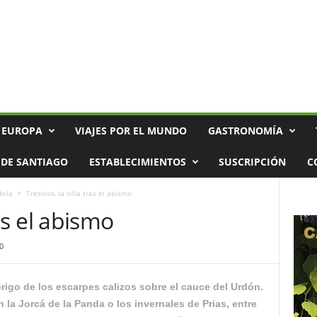
 EUROPA
VIAJES POR EL MUNDO
GASTRONOMÍA
DE SANTIAGO
ESTABLECIMIENTOS
SUSCRIPCIÓN
C
bria
Tresviso, la villa tras el abismo
ras el abismo
0
igo de los escarpes calizos sobre el cauce del Urdón.
 la Jorcá de la Panda o los invernales de Prias, entre