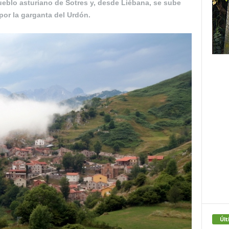
ueblo asturiano de Sotres y, desde Liébana, se sube
or la garganta del Urdón.
Últ