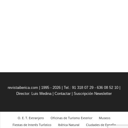
revistaiberica.com | 1995 - 2026 | Tel.: 91 318 07 29 - 636 08 52 10 |
Director: Luis Medina
|
Contactar
|
Suscripción Newsletter
O. E. T. Extranjero
Oficinas de Turismo Exterior
Museos
Fiestas de Interés Turístico
Ibérica Natural
Ciudades de España