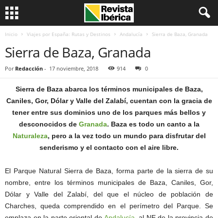
Inicio
Viajes por España: Rutas y Destinos
Andalucía
Sierra de Baza, Granada
Sierra de Baza, Granada
Por
Redacción
-
17 noviembre, 2018
914
0
Sierra de Baza abarca los términos municipales de Baza,
Caniles, Gor, Dólar y Valle del Zalabí, cuentan con la gracia de
tener entre sus dominios uno de los parques más bellos y
desconocidos de
Granada
. Baza es todo un canto a la
Naturaleza
, pero a la vez todo un mundo para disfrutar del
senderismo y el contacto con el aire libre.
El Parque Natural Sierra de Baza, forma parte de la sierra de su
nombre, entre los términos municipales de Baza, Caniles, Gor,
Dólar y Valle del Zalabí, del que el núcleo de población de
Charches, queda comprendido en el perímetro del Parque. Se
emplaza en la parte oriental de
Andalucía
, al NE de la provincia de