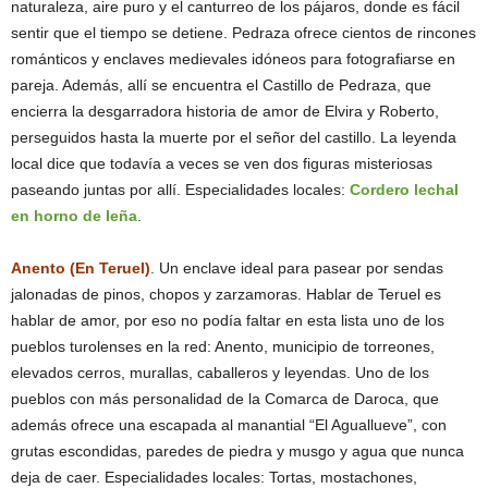
naturaleza, aire puro y el canturreo de los pájaros, donde es fácil
sentir que el tiempo se detiene. Pedraza ofrece cientos de rincones
románticos y enclaves medievales idóneos para fotografiarse en
pareja. Además, allí se encuentra el Castillo de Pedraza, que
encierra la desgarradora historia de amor de Elvira y Roberto,
perseguidos hasta la muerte por el señor del castillo. La leyenda
local dice que todavía a veces se ven dos figuras misteriosas
paseando juntas por allí. Especialidades locales:
Cordero lechal
en horno de leña
.
Anento (En Teruel)
. Un enclave ideal para pasear por sendas
jalonadas de pinos, chopos y zarzamoras. Hablar de Teruel es
hablar de amor, por eso no podía faltar en esta lista uno de los
pueblos turolenses en la red: Anento, municipio de torreones,
elevados cerros, murallas, caballeros y leyendas. Uno de los
pueblos con más personalidad de la Comarca de Daroca, que
además ofrece una escapada al manantial “El Aguallueve”, con
grutas escondidas, paredes de piedra y musgo y agua que nunca
deja de caer. Especialidades locales: Tortas, mostachones,