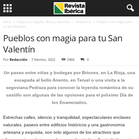
Inicio
Viajes por España: Rutas y Destinos
Andalucía
Pueblos con magia para
tu San Valentín
Pueblos con magia para tu San
Valentín
Por
Redacción
-
7 febrero, 2022
2466
0
Un paseo entre viñas y bodegas por Briones, en La Rioja, una
escapada al bello Anento, en Teruel o una visita a la
segoviana Pedraza para conocer la leyenda romántica de su
castillo son algunas de las opciones para el próximo Día de
los Enamorados.
Estrechas calles, silencio y tranquilidad, espectaculares enclaves
naturales, paseos entre edificios históricos y una gastronomía
artesana y exquisita, son solo algunos de los atractivos que