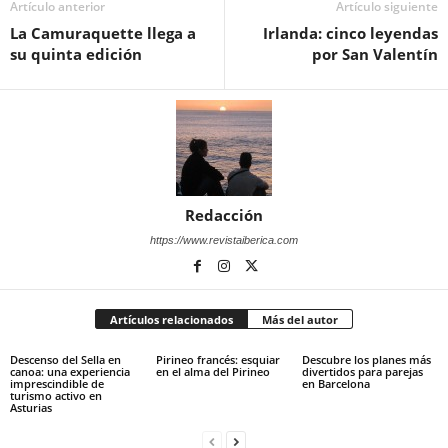
Artículo anterior
Artículo siguiente
La Camuraquette llega a
Irlanda: cinco leyendas
su quinta edición
por San Valentín
Redacción
https://www.revistaiberica.com
Artículos relacionados
Más del autor
Descenso del Sella en
Pirineo francés: esquiar
Descubre los planes más
canoa: una experiencia
en el alma del Pirineo
divertidos para parejas
imprescindible de
en Barcelona
turismo activo en
Asturias