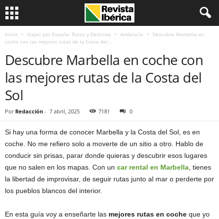
Inicio
Viajes por España: Rutas y Destinos
Andalucía
Descubre Marbella en
coche con las mejores rutas de la Costa del...
Descubre Marbella en coche con
las mejores rutas de la Costa del
Sol
Por
Redacción
-
7 abril, 2025
7181
0
Si hay una forma de conocer Marbella y la Costa del Sol, es en
coche. No me refiero solo a moverte de un sitio a otro. Hablo de
conducir sin prisas, parar donde quieras y descubrir esos lugares
que no salen en los mapas. Con un
car rental en Marbella
, tienes
la libertad de improvisar, de seguir rutas junto al mar o perderte por
los pueblos blancos del interior.
En esta guía voy a enseñarte las
mejores rutas en coche
que yo