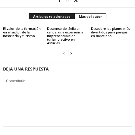
Artículos relacionados
Más del autor
El valor de la formación
Descenso del Sella en
Descubre los planes más
en el sector de la
canoa: una experiencia
divertidos para parejas
hostelería y turismo
imprescindible de
en Barcelona
turismo activo en
Asturias
DEJA UNA RESPUESTA