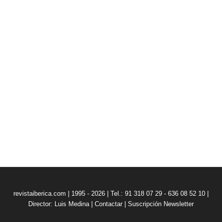
revistaiberica.com | 1995 - 2026 | Tel.: 91 318 07 29 - 636 08 52 10 |
Director: Luis Medina
|
Contactar
|
Suscripción Newsletter