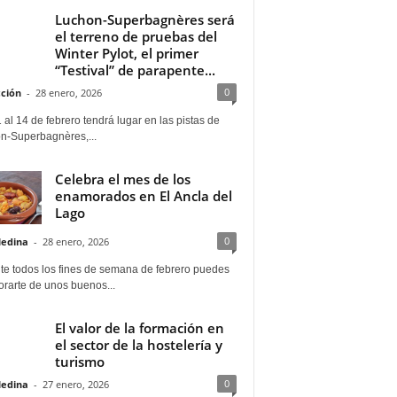
Luchon-Superbagnères será
el terreno de pruebas del
Winter Pylot, el primer
“Testival” de parapente...
0
ción
-
28 enero, 2026
 al 14 de febrero tendrá lugar en las pistas de
n-Superbagnères,...
Celebra el mes de los
enamorados en El Ancla del
Lago
0
Medina
-
28 enero, 2026
te todos los fines de semana de febrero puedes
rarte de unos buenos...
El valor de la formación en
el sector de la hostelería y
turismo
0
Medina
-
27 enero, 2026