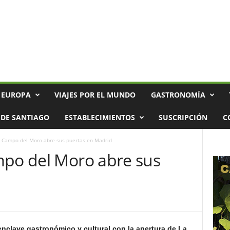
 EUROPA
VIAJES POR EL MUNDO
GASTRONOMÍA
DE SANTIAGO
ESTABLECIMIENTOS
SUSCRIPCIÓN
C
l Campo del Moro abre sus puertas en Madrid
mpo del Moro abre sus
d
nclave gastronómico y cultural con la apertura de La