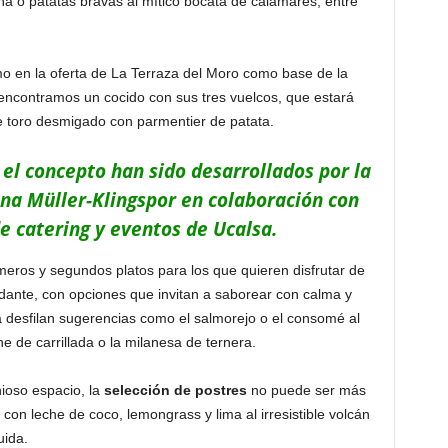
ña o patatas bravas al mítico bocata de calamares, entre
o en la oferta de La Terraza del Moro como base de la
 encontramos un cocido con sus tres vuelcos, que estará
e toro desmigado con parmentier de patata.
el concepto han sido desarrollados por la
na Müller-Klingspor en colaboración con
de catering y eventos de Ucalsa.
eros y segundos platos para los que quieren disfrutar de
nte, con opciones que invitan a saborear con calma y
a desfilan sugerencias como el salmorejo o el consomé al
he de carrillada o la milanesa de ternera.
ioso espacio, la
selección de postres
no puede ser más
con leche de coco, lemongrass y lima al irresistible volcán
uida.