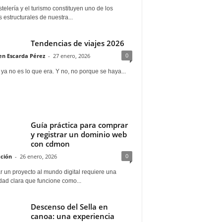
telería y el turismo constituyen uno de los
s estructurales de nuestra...
Tendencias de viajes 2026
0
n Escarda Pérez
-
27 enero, 2026
 ya no es lo que era. Y no, no porque se haya...
Guía práctica para comprar
y registrar un dominio web
con cdmon
0
ción
-
26 enero, 2026
 un proyecto al mundo digital requiere una
dad clara que funcione como...
Descenso del Sella en
canoa: una experiencia