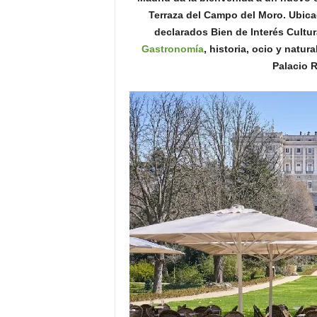
o
Terraza del Campo del Moro. Ubica
n
declarados Bien de Interés Cultur
o
Gastronomía
, historia, ocio y natu
m
Palacio 
í
a