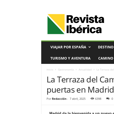
V
i
a
j
e
s
,
VIAJAR POR ESPAÑA
DESTINO
T
u
TURISMO Y AVENTURA
CAMINO 
r
i
Inicio
Gastronomía
Actualidad
La Terraza de
s
La Terraza del Ca
m
o
puertas en Madri
y
G
a
Por
Redacción
-
7 abril, 2025
6398
0
s
t
Madrid da la bienvenida a un nuevo e
r