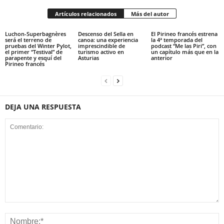
Artículos relacionados
Más del autor
Luchon-Superbagnères
Descenso del Sella en
El Pirineo francés estrena
será el terreno de
canoa: una experiencia
la 4ª temporada del
pruebas del Winter Pylot,
imprescindible de
podcast “Me las Piri”, con
el primer “Testival” de
turismo activo en
un capítulo más que en la
parapente y esquí del
Asturias
anterior
Pirineo francés
DEJA UNA RESPUESTA