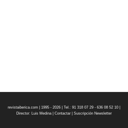
revistaiberica.com | 1995 - 2026 | Tel.: 91 318 07 29 - 636 08 52 10 |
Director: Luis Medina
|
Contactar
|
Suscripción Newsletter