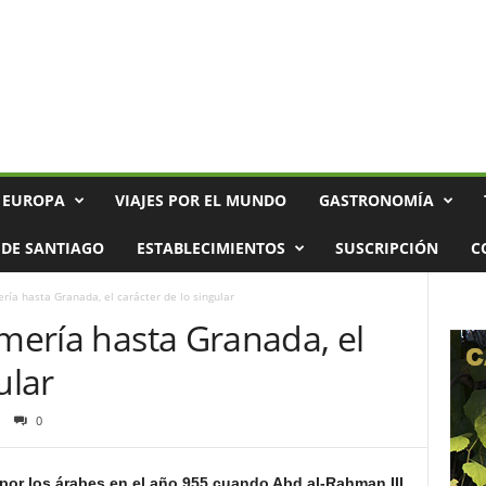
 EUROPA
VIAJES POR EL MUNDO
GASTRONOMÍA
DE SANTIAGO
ESTABLECIMIENTOS
SUSCRIPCIÓN
C
ería hasta Granada, el carácter de lo singular
lmería hasta Granada, el
ular
0
or los árabes en el año 955 cuando Abd al-Rahman III