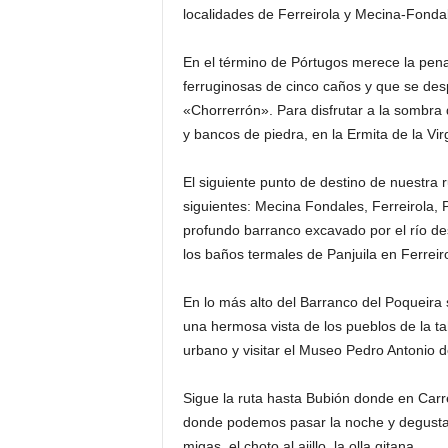
localidades de Ferreirola y Mecina-Fonda
En el término de Pórtugos merece la pen
ferruginosas de cinco caños y que se des
«Chorrerrón». Para disfrutar a la sombr
y bancos de piedra, en la Ermita de la Vir
El siguiente punto de destino de nuestra 
siguientes: Mecina Fondales, Ferreirola, P
profundo barranco excavado por el río d
los baños termales de Panjuila en Ferreiro
En lo más alto del Barranco del Poqueir
una hermosa vista de los pueblos de la ta
urbano y visitar el Museo Pedro Antonio d
Sigue la ruta hasta Bubión donde en Carret
donde podemos pasar la noche y degustar 
migas, el choto al ajillo, la olla gitana,….