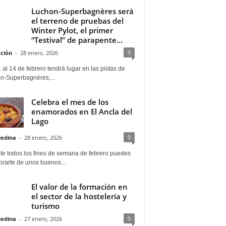
Luchon-Superbagnères será
el terreno de pruebas del
Winter Pylot, el primer
“Testival” de parapente...
0
ción
-
28 enero, 2026
 al 14 de febrero tendrá lugar en las pistas de
n-Superbagnères,...
Celebra el mes de los
enamorados en El Ancla del
Lago
0
Medina
-
28 enero, 2026
te todos los fines de semana de febrero puedes
rarte de unos buenos...
El valor de la formación en
el sector de la hostelería y
turismo
0
Medina
-
27 enero, 2026