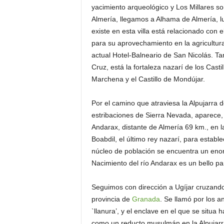
yacimiento arqueológico y Los Millares so
Almería, llegamos a Alhama de Almería, lu
existe en esta villa está relacionado con e
para su aprovechamiento en la agricultur
actual Hotel-Balneario de San Nicolás. Ta
Cruz, está la fortaleza nazarí de los Castil
Marchena y el Castillo de Mondújar.
Por el camino que atraviesa la Alpujarra d
estribaciones de Sierra Nevada, aparece, 
Andarax, distante de Almería 69 km., en la 
Boabdil, el último rey nazarí, para estable
núcleo de población se encuentra un enor
Nacimiento del río Andarax es un bello pa
Seguimos con dirección a Ugíjar cruzando 
provincia de
Granada
. Se llamó por los a
`llanura’, y el enclave en el que se situa
como un reducto musulmán en la Alpujarr