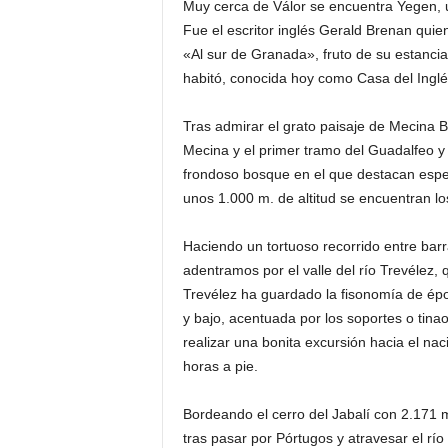
Muy cerca de Válor se encuentra Yegen, u
Fue el escritor inglés Gerald Brenan quie
«Al sur de Granada», fruto de su estancia
habitó, conocida hoy como Casa del Inglés,
Tras admirar el grato paisaje de Mecina 
Mecina y el primer tramo del Guadalfeo y 
frondoso bosque en el que destacan espec
unos 1.000 m. de altitud se encuentran los
Haciendo un tortuoso recorrido entre bar
adentramos por el valle del río Trevélez,
Trevélez ha guardado la fisonomía de épo
y bajo, acentuada por los soportes o tina
realizar una bonita excursión hacia el nac
horas a pie.
Bordeando el cerro del Jabalí con 2.171 m.
tras pasar por Pórtugos y atravesar el rí