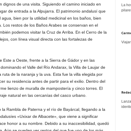
n dignos de una visita. Siguiendo el camino iniciado en
La hos
pilare
gar de entrada a la Alpujarra. El patrimonio andalusí que
l agua, bien por la utilidad medicinal en los baños, bien
a. Los restos de los Baños Arabes se conservan en el
mbién podemos visitar la Cruz de Arriba. En el Cerro de la
Carme
lejos, con línea visual directa con las fortalezas de
Viajar
e Este a Oeste, frente a la Sierra de Gádor y en las
dominando el Valle del Río Andarax, la Villa de Laujar de
ruta de la naranja y la uva. Esta fue la villa elegida por
cer su residencia antes de partir para el exilio. Dentro del
me lienzo de muralla de mampostería y cinco torres. El
Redac
raje natural en las cercanías del casco urbano.
Lanzar
identi
la Rambla de Paterna y el río de Bayárcal, llegando a la
ndalusíes «Uxixar de Albacete», que viene a significar
 hace honor a su nombre. Debido a su inaccesibilidad, quedó
a. Aún se pueden ver restos del que fue uno de los más