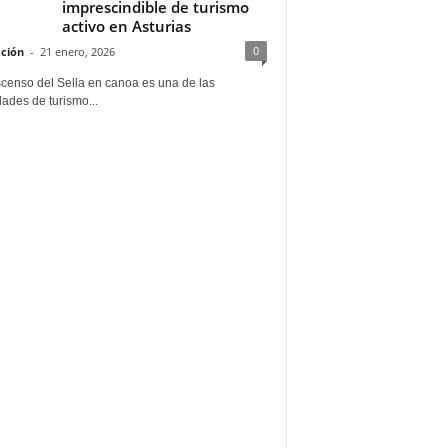
imprescindible de turismo
activo en Asturias
0
ción
-
21 enero, 2026
scenso del Sella en canoa es una de las
dades de turismo...