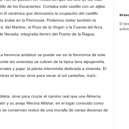
tillo de los Escariantes. Contaba este castillo con un aljibe
 él cerámica que demuestra la ocupación del castillo
Redac
ia árabe en la Península. Podemos visitar también la
El de
a. del Martirio, el Pozo de la Virgen o la Fuente del Arca.
activi
 de Nevada, integrada dentro del Puerto de la Ragua,
La herencia andalusí se puede ver en la fisonomía de este
onde las viviendas se cubren de la típica lana alpujarreña.
rrales y pajar, la planta intermedia dedicada a vivienda. El
ntras el terrao sirve para secar al sol castañas, maíz,
ableta, sirve para cruzar el camino real que une Almería
lor y su anejo Mecina Alfahar, en el lugar conocido como
 que se conservan restos de una muralla de varias decenas de