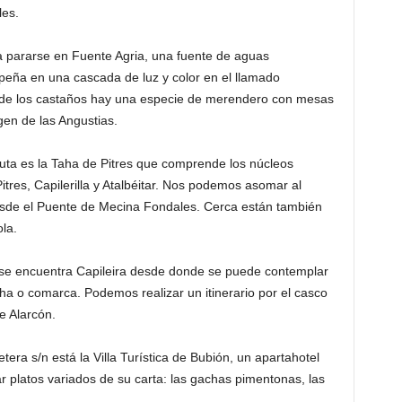
les.
a pararse en Fuente Agria, una fuente de aguas
peña en una cascada de luz y color en el llamado
a de los castaños hay una especie de merendero con mesas
gen de las Angustias.
ruta es la Taha de Pitres que comprende los núcleos
itres, Capilerilla y Atalbéitar. Nos podemos asomar al
esde el Puente de Mecina Fondales. Cerca están también
la.
a se encuentra Capileira desde donde se puede contemplar
ha o comarca. Podemos realizar un itinerario por el casco
e Alarcón.
era s/n está la Villa Turística de Bubión, un apartahotel
platos variados de su carta: las gachas pimentonas, las