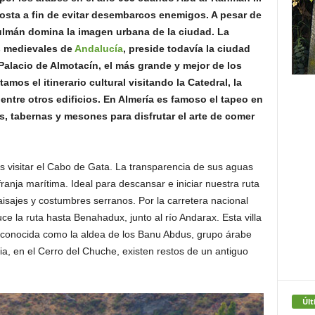
costa a fin de evitar desembarcos enemigos. A pesar de
ulmán domina la imagen urbana de la ciudad. La
s medievales de
Andalucía
, preside todavía la ciudad
 Palacio de Almotacín, el más grande y mejor de los
mos el itinerario cultural visitando la Catedral, la
entre otros edificios. En Almería es famoso el tapeo en
as, tabernas y mesones para disfrutar el arte de comer
 visitar el Cabo de Gata. La transparencia de sus aguas
franja marítima. Ideal para descansar e iniciar nuestra ruta
isajes y costumbres serranos. Por la carretera nacional
e la ruta hasta Benahadux, junto al río Andarax. Esta villa
 conocida como la aldea de los Banu Abdus, grupo árabe
cia, en el Cerro del Chuche, existen restos de un antiguo
Últ