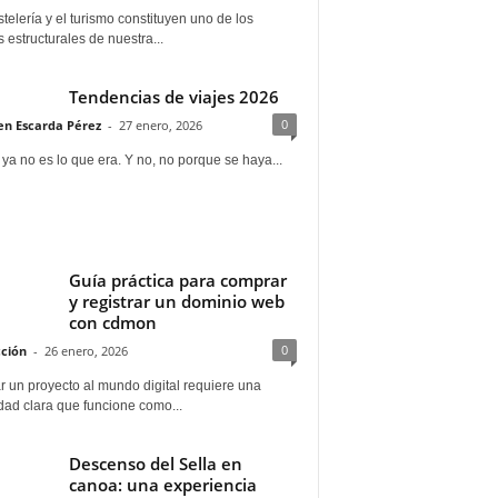
telería y el turismo constituyen uno de los
s estructurales de nuestra...
Tendencias de viajes 2026
0
n Escarda Pérez
-
27 enero, 2026
 ya no es lo que era. Y no, no porque se haya...
Guía práctica para comprar
y registrar un dominio web
con cdmon
0
ción
-
26 enero, 2026
 un proyecto al mundo digital requiere una
dad clara que funcione como...
Descenso del Sella en
canoa: una experiencia