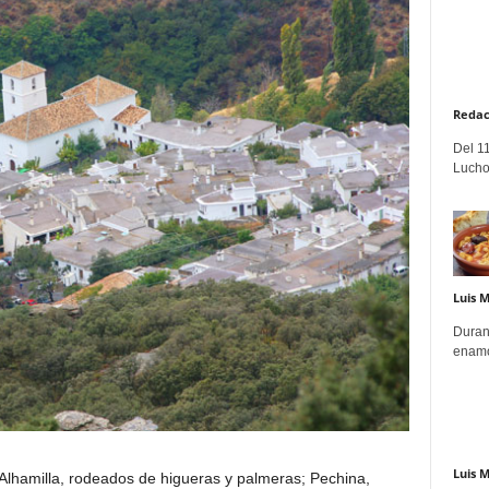
Redac
Del 11
Lucho
Luis 
Duran
enamo
Luis 
Alhamilla, rodeados de higueras y palmeras; Pechina,