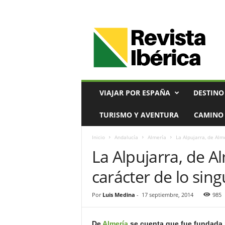
V
i
a
j
e
s
,
VIAJAR POR ESPAÑA
DESTINO
T
u
TURISMO Y AVENTURA
CAMINO 
r
i
Inicio
Andalucía
Almería
La Alpujarra, de Alm
s
La Alpujarra, de A
m
o
carácter de lo sing
y
G
a
Por
Luis Medina
-
17 septiembre, 2014
985
s
t
De
Almería
se cuenta que fue fundada p
r