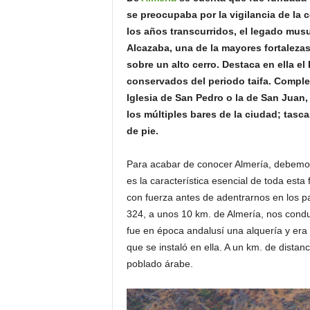
o
se preocupaba por la vigilancia de la 
n
los años transcurridos, el legado mus
o
Alcazaba, una de la mayores fortaleza
m
sobre un alto cerro. Destaca en ella el
í
conservados del periodo taifa. Completa
a
Iglesia de San Pedro o la de San Juan, 
los múltiples bares de la ciudad; tasc
de pie.
Para acabar de conocer Almería, debemos
es la característica esencial de toda esta 
con fuerza antes de adentrarnos en los pa
324, a unos 10 km. de Almería, nos conduc
fue en época andalusí una alquería y era
que se instaló en ella. A un km. de distan
poblado árabe.