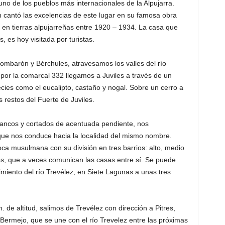
no de los pueblos más internacionales de la Alpujarra.
n cantó las excelencias de este lugar en su famosa obra
 en tierras alpujarreñas entre 1920 – 1934. La casa que
 es hoy visitada por turistas.
Bombarón y Bérchules, atravesamos los valles del río
por la comarcal 332 llegamos a Juviles a través de un
ies como el eucalipto, castaño y nogal. Sobre un cerro a
 restos del Fuerte de Juviles.
rancos y cortados de acentuada pendiente, nos
 que nos conduce hacia la localidad del mismo nombre.
ca musulmana con su división en tres barrios: alto, medio
os, que a veces comunican las casas entre sí. Se puede
imiento del río Trevélez, en Siete Lagunas a unas tres
 de altitud, salimos de Trevélez con dirección a Pitres,
o Bermejo, que se une con el río Trevelez entre las próximas