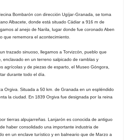
Mecina Bombarón con dirección Ugíjar-Granada, se toma
llano Albacete, donde está situado Cádiar a 916 m de
legamos al anejo de Narila, lugar donde fue coronado Aben
o que rememora el acontecimiento.
 un trazado sinuoso, llegamos a Torvizcón, pueblo que
o, enclavado en un terreno salpicado de ramblas y
s agrícolas y de piezas de esparto, el Museo Góngora,
tar durante todo el día.
liza Orgiva. Situada a 50 km. de Granada en un espléndido
enta la ciudad. En 1839 Orgiva fue designada por la reina
r tierras alpujarreñas. Lanjarón es conocida de antiguo
de haber consolidado una importante industria de
do en un enclave turístico y en balneario que de Marzo a