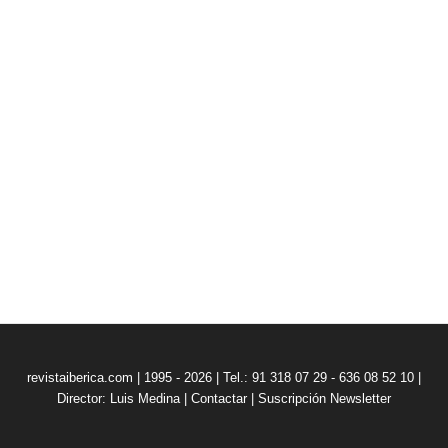
revistaiberica.com | 1995 - 2026 | Tel.: 91 318 07 29 - 636 08 52 10 |
Director: Luis Medina
|
Contactar
|
Suscripción Newsletter