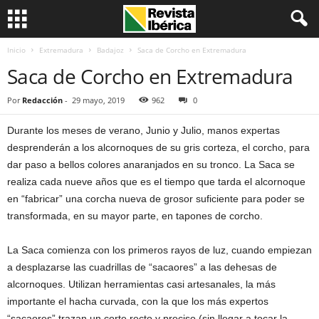
Inicio
Extremadura
Badajoz
Saca de Corcho en Extremadura
Saca de Corcho en Extremadura
Por
Redacción
-
29 mayo, 2019
962
0
Durante los meses de verano, Junio y Julio, manos expertas
desprenderán a los alcornoques de su gris corteza, el corcho, para
dar paso a bellos colores anaranjados en su tronco. La Saca se
realiza cada nueve años que es el tiempo que tarda el alcornoque
en “fabricar” una corcha nueva de grosor suficiente para poder se
transformada, en su mayor parte, en tapones de corcho.
La Saca comienza con los primeros rayos de luz, cuando empiezan
a desplazarse las cuadrillas de “sacaores” a las dehesas de
alcornoques. Utilizan herramientas casi artesanales, la más
importante el hacha curvada, con la que los más expertos
“sacaores” trazan un corte recto y preciso (sin llegar a tocar la