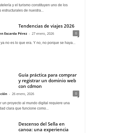
telería y el turismo constituyen uno de los
s estructurales de nuestra...
Tendencias de viajes 2026
0
n Escarda Pérez
-
27 enero, 2026
 ya no es lo que era. Y no, no porque se haya...
Guía práctica para comprar
y registrar un dominio web
con cdmon
0
ción
-
26 enero, 2026
 un proyecto al mundo digital requiere una
dad clara que funcione como...
Descenso del Sella en
canoa: una experiencia