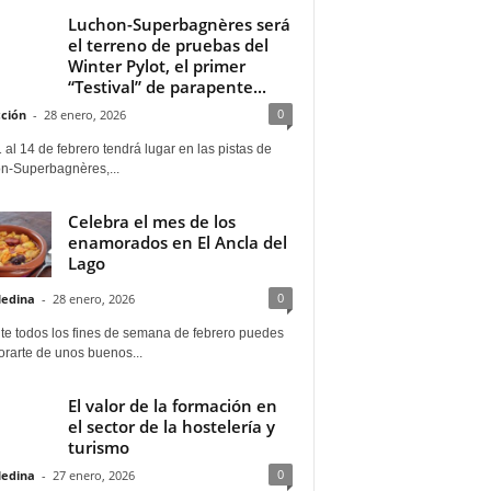
Luchon-Superbagnères será
el terreno de pruebas del
Winter Pylot, el primer
“Testival” de parapente...
0
ción
-
28 enero, 2026
 al 14 de febrero tendrá lugar en las pistas de
n-Superbagnères,...
Celebra el mes de los
enamorados en El Ancla del
Lago
0
Medina
-
28 enero, 2026
te todos los fines de semana de febrero puedes
rarte de unos buenos...
El valor de la formación en
el sector de la hostelería y
turismo
0
Medina
-
27 enero, 2026