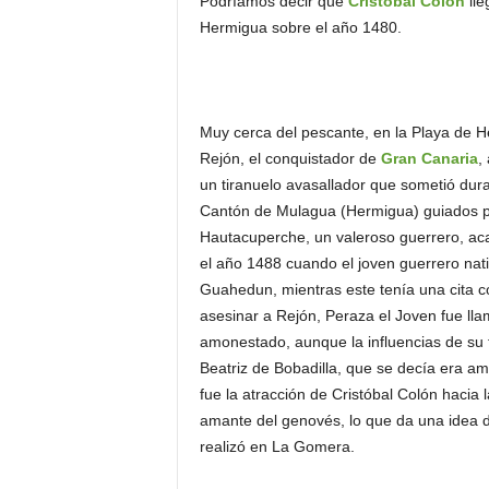
Podríamos decir que
Cristóbal Colón
lle
Hermigua sobre el año 1480.
Muy cerca del pescante, en la Playa de H
Rejón, el conquistador de
Gran Canaria
,
un tiranuelo avasallador que sometió dura
Cantón de Mulagua (Hermigua) guiados p
Hautacuperche, un valeroso guerrero, aca
el año 1488 cuando el joven guerrero nat
Guahedun, mientras este tenía una cita co
asesinar a Rejón, Peraza el Joven fue lla
amonestado, aunque la influencias de su f
Beatriz de Bobadilla, que se decía era a
fue la atracción de Cristóbal Colón hacia 
amante del genovés, lo que da una idea 
realizó en La Gomera.