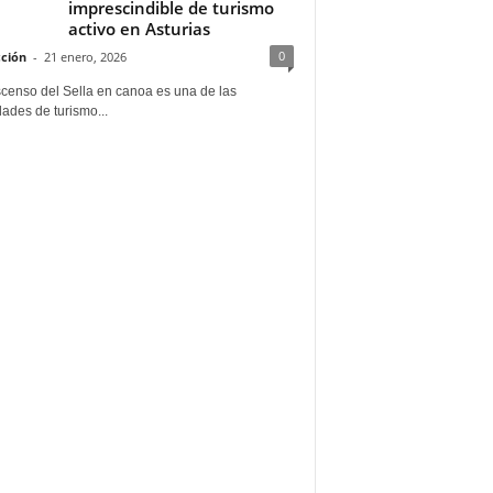
imprescindible de turismo
activo en Asturias
0
ción
-
21 enero, 2026
scenso del Sella en canoa es una de las
dades de turismo...