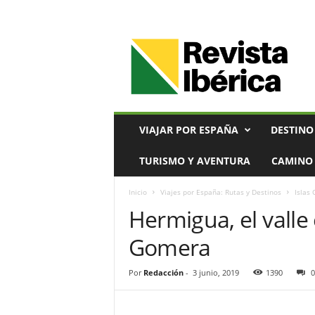
V
i
a
j
e
s
,
VIAJAR POR ESPAÑA
DESTINO
T
u
TURISMO Y AVENTURA
CAMINO 
r
i
Inicio
Viajes por España: Rutas y Destinos
Islas 
s
Hermigua, el valle
m
o
Gomera
y
G
a
Por
Redacción
-
3 junio, 2019
1390
0
s
t
r