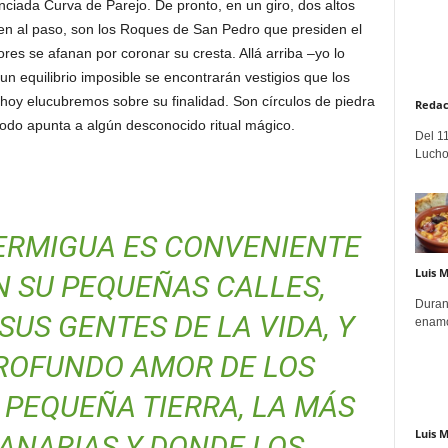
nciada Curva de Parejo. De pronto, en un giro, dos altos
en al paso, son los Roques de San Pedro que presiden el
res se afanan por coronar su cresta. Allá arriba –yo lo
n equilibrio imposible se encontrarán vestigios que los
oy elucubremos sobre su finalidad. Son círculos de piedra
Redac
todo apunta a algún desconocido ritual mágico.
Del 11
Lucho
ERMIGUA ES CONVENIENTE
Luis 
 SU PEQUEÑAS CALLES,
Duran
US GENTES DE LA VIDA, Y
enamo
PROFUNDO AMOR DE LOS
PEQUEÑA TIERRA, LA MÁS
Luis 
ANARIAS Y DONDE LOS