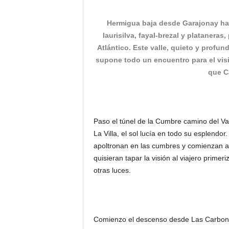
o
n
Hermigua baja desde Garajonay ha
o
laurisilva, fayal-brezal y plataneras,
m
Atlántico. Este valle, quieto y profu
í
supone todo un encuentro para el visi
a
que C
Paso el túnel de la Cumbre camino del V
La Villa, el sol lucía en todo su esplendor
apoltronan en las cumbres y comienzan a 
quisieran tapar la visión al viajero prim
otras luces.
Comienzo el descenso desde Las Carbone