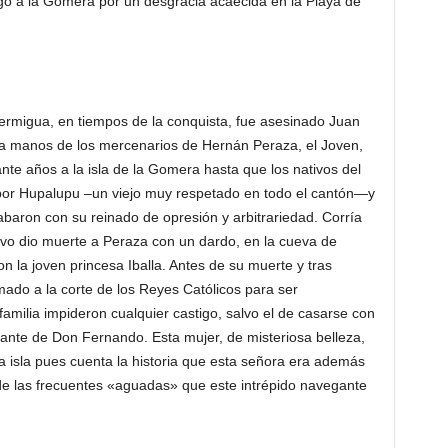
gó a la Gomera por un desgracia acaecida en la Playa de
ermigua, en tiempos de la conquista, fue asesinado Juan
 a manos de los mercenarios de Hernán Peraza, el Joven,
nte años a la isla de la Gomera hasta que los nativos del
or Hupalupu –un viejo muy respetado en todo el cantón—y
baron con su reinado de opresión y arbitrariedad. Corría
ivo dio muerte a Peraza con un dardo, en la cueva de
n la joven princesa Iballa. Antes de su muerte y tras
mado a la corte de los Reyes Católicos para ser
amilia impideron cualquier castigo, salvo el de casarse con
mante de Don Fernando. Esta mujer, de misteriosa belleza,
la isla pues cuenta la historia que esta señora era además
de las frecuentes «aguadas» que este intrépido navegante