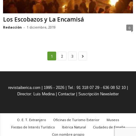
Los Escobazos y La Encamisá
Redacción
-
1 diciembre, 2019
0
1
2
3
revistaiberica.com | 1995 - 2026 | Tel.: 91 318 07 29 - 636 08 52 10 |
Director: Luis Medina
|
Contactar
|
Suscripción Newsletter
O. E. T. Extranjero
Oficinas de Turismo Exterior
Museos
Fiestas de Interés Turístico
Ibérica Natural
Ciudades de España
Con nombre propio