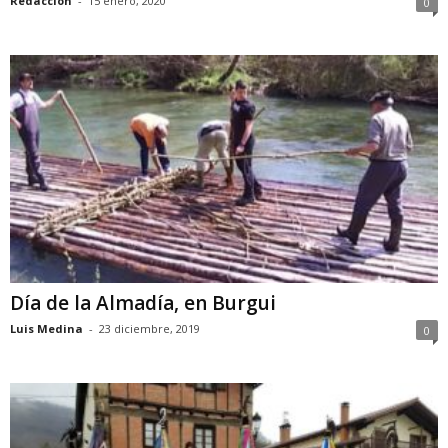
Redacción
-
15 enero, 2020
0
Día de la Almadía, en Burgui
Luis Medina
-
23 diciembre, 2019
0