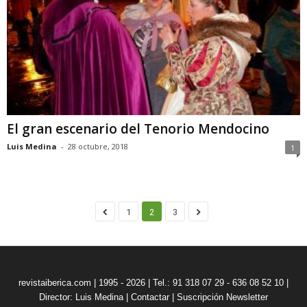
El gran escenario del Tenorio Mendocino
Luis Medina
-
28 octubre, 2018
1
1
2
3
revistaiberica.com | 1995 - 2026 | Tel.: 91 318 07 29 - 636 08 52 10 |
Director: Luis Medina
|
Contactar
|
Suscripción Newsletter