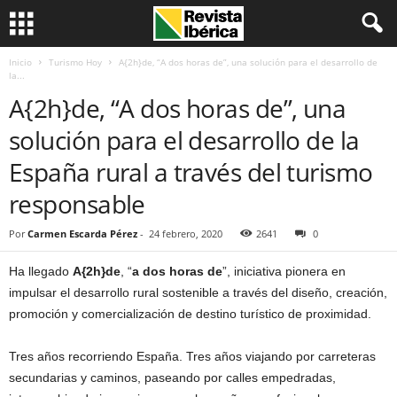
Inicio
Turismo Hoy
A{2h}de, “A dos horas de”, una solución para el desarrollo de
la...
A{2h}de, “A dos horas de”, una
solución para el desarrollo de la
España rural a través del turismo
responsable
Por
Carmen Escarda Pérez
-
24 febrero, 2020
2641
0
Ha llegado
A{2h}de
, “
a dos horas de
”, iniciativa pionera en
impulsar el desarrollo rural sostenible a través del diseño, creación,
promoción y comercialización de destino turístico de proximidad.
Tres años recorriendo España. Tres años viajando por carreteras
secundarias y caminos, paseando por calles empedradas,