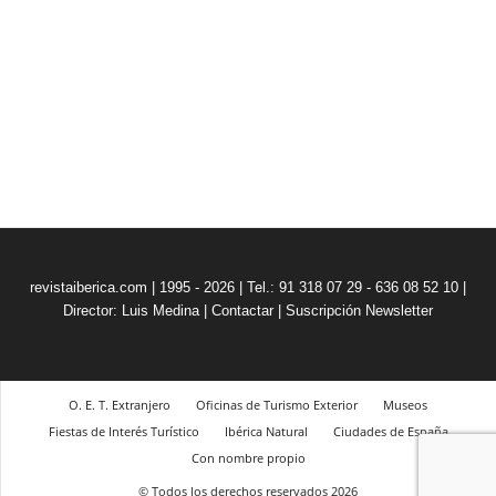
revistaiberica.com | 1995 - 2026 | Tel.: 91 318 07 29 - 636 08 52 10 |
Director: Luis Medina
|
Contactar
|
Suscripción Newsletter
O. E. T. Extranjero
Oficinas de Turismo Exterior
Museos
Fiestas de Interés Turístico
Ibérica Natural
Ciudades de España
Con nombre propio
© Todos los derechos reservados 2026