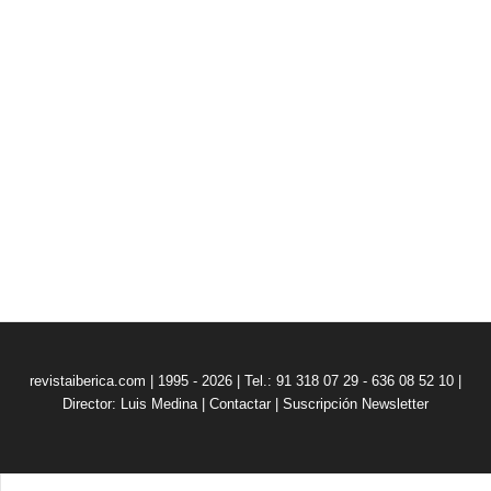
revistaiberica.com | 1995 - 2026 | Tel.: 91 318 07 29 - 636 08 52 10 |
Director: Luis Medina
|
Contactar
|
Suscripción Newsletter