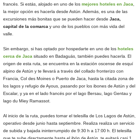
francés. Si estás, alojado en uno de los
mejores hoteles en Jaca
,
la mejor opción es hacerla desde Astún. Además, es una de las
excursiones más bonitas que se pueden hacer desde
Jaca,
capital de la comarca
y uno de los pueblos con más vida del
valle.
Sin embargo, si has optado por hospedarte en uno de los
hoteles
cerca de Jaca
situado en Badaguás, también puedes hacerla. El
origen de esta ruta, se encuentra en la estación oscense de esquí
alpino de Astún y te llevará a través del collado fronterizo con
Francia, Col des Moines o Puerto de Jaca, hasta la citada zona de
los lagos y refugio de Ayous, pasando por los ibones de Astún y del
Escalar, y ya en el lado francés por el lago Bersau, lago Gentau y
lago du Miey Ramassot.
Al inicio de la ruta, puedes tomar el telesilla de Los Lagos de Astún,
operativo desde junio hasta septiembre. Realiza realiza un servicio
de subida y bajada ininterrumpido de 9:30 h a 17:00 h. El telesilla
que te sube directamente hasta el ibón de Astún, te evitará casi 1