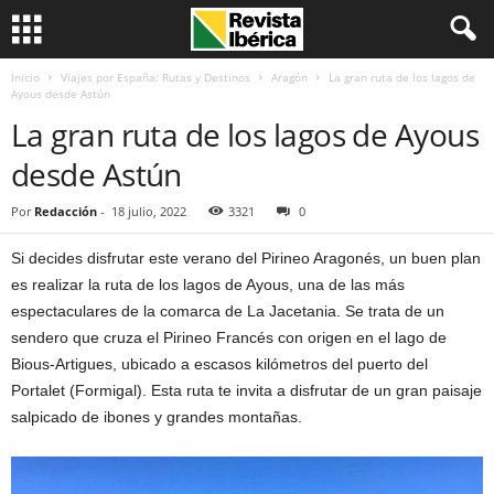
Inicio
Viajes por España: Rutas y Destinos
Aragón
La gran ruta de los lagos de
Ayous desde Astún
La gran ruta de los lagos de Ayous
desde Astún
Por
Redacción
-
18 julio, 2022
3321
0
Si decides disfrutar este verano del Pirineo Aragonés, un buen plan
es realizar la ruta de los lagos de Ayous, una de las más
espectaculares de la comarca de La Jacetania. Se trata de un
sendero que cruza el Pirineo Francés con origen en el lago de
Bious-Artigues, ubicado a escasos kilómetros del puerto del
Portalet (Formigal). Esta ruta te invita a disfrutar de un gran paisaje
salpicado de ibones y grandes montañas.