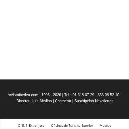
revistaiberica.com | 1995 - 2026 | Tel.: 91 318 07 29 - 636 08 52 10 |
Director: Luis Medina
|
Contactar
|
Suscripción Newsletter
O. E. T. Extranjero
Oficinas de Turismo Exterior
Museos