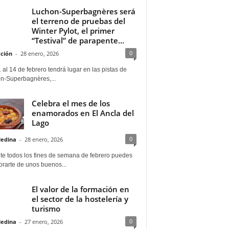
Luchon-Superbagnères será
el terreno de pruebas del
Winter Pylot, el primer
“Testival” de parapente...
0
ción
-
28 enero, 2026
 al 14 de febrero tendrá lugar en las pistas de
n-Superbagnères,...
Celebra el mes de los
enamorados en El Ancla del
Lago
0
Medina
-
28 enero, 2026
te todos los fines de semana de febrero puedes
rarte de unos buenos...
El valor de la formación en
el sector de la hostelería y
turismo
0
Medina
-
27 enero, 2026