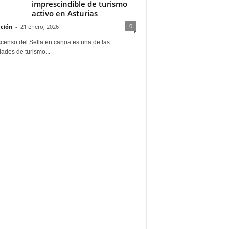
imprescindible de turismo
activo en Asturias
0
ción
-
21 enero, 2026
scenso del Sella en canoa es una de las
dades de turismo...