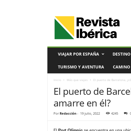
V
i
a
j
e
s
,
VIAJAR POR ESPAÑA
DESTINO
T
u
TURISMO Y AVENTURA
CAMINO 
r
i
Inicio
Más que viajes
El puerto de Barcelona, ¿c
s
El puerto de Barce
m
o
amarre en él?
y
G
a
Por
Redacción
-
19 julio, 2022
4245
s
t
El
Port Olímpic
se encuentra en una ubica
r