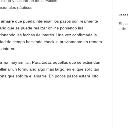
lidad y calidad de los servicios.
sionales náuticos.
Redac
 amarre
que pueda interesar, los pasos son realmente
El de
ario que se puede realizar online poniendo las
activi
cionando las fechas de interés. Una vez confirmada la
idad de tiempo haciendo check in previamente en remoto
 internet.
orma muy similar. Para todas aquellas que se extiendan
enar un formulario algo más largo, en el que solicitan
ona que solicita el amarre. En pocos pasos estará listo.