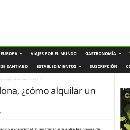
 EUROPA
VIAJES POR EL MUNDO
GASTRONOMÍA
DE SANTIAGO
ESTABLECIMIENTOS
SUSCRIPCIÓN
C
ómo alquilar un amarre en él?
lona, ¿cómo alquilar un
0
ción excepcional, pues transcurre entre las playas de