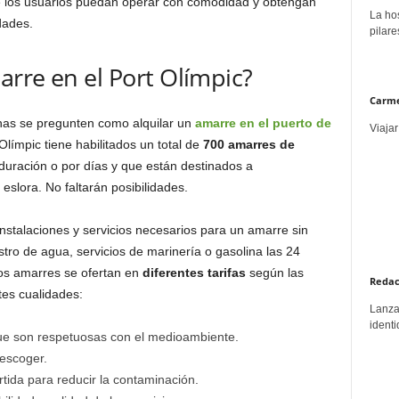
e los usuarios puedan operar con comodidad y obtengan
La hos
dades.
pilare
rre en el Port Olímpic?
Carme
nas se pregunten como alquilar un
amarre en el puerto de
Viajar
Olímpic tiene habilitados un total de
700 amarres de
duración o por días y que están destinados a
slora. No faltarán posibilidades.
nstalaciones y servicios necesarios para un amarre sin
stro de agua, servicios de marinería o gasolina las 24
los amarres se ofertan en
diferentes tarifas
según las
Redac
tes cualidades:
Lanzar
identi
ue son respetuosas con el medioambiente.
 escoger.
ida para reducir la contaminación.