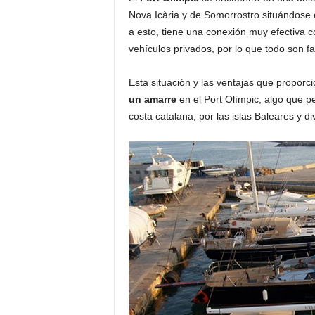
o
Nova Icària y de Somorrostro situándose 
n
a esto, tiene una conexión muy efectiva c
o
vehículos privados, por lo que todo son fa
m
í
Esta situación y las ventajas que propor
a
un amarre
en el Port Olímpic, algo que pe
costa catalana, por las islas Baleares y 