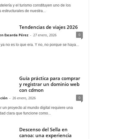
telería y el turismo constituyen uno de los
s estructurales de nuestra...
Tendencias de viajes 2026
0
n Escarda Pérez
-
27 enero, 2026
 ya no es lo que era. Y no, no porque se haya...
Guía práctica para comprar
y registrar un dominio web
con cdmon
0
ción
-
26 enero, 2026
 un proyecto al mundo digital requiere una
dad clara que funcione como...
Descenso del Sella en
canoa: una experiencia