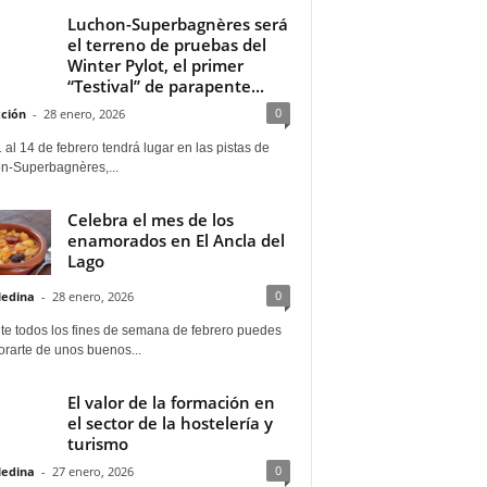
Luchon-Superbagnères será
el terreno de pruebas del
Winter Pylot, el primer
“Testival” de parapente...
0
ción
-
28 enero, 2026
 al 14 de febrero tendrá lugar en las pistas de
n-Superbagnères,...
Celebra el mes de los
enamorados en El Ancla del
Lago
0
Medina
-
28 enero, 2026
te todos los fines de semana de febrero puedes
rarte de unos buenos...
El valor de la formación en
el sector de la hostelería y
turismo
0
Medina
-
27 enero, 2026