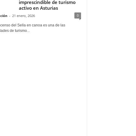
imprescindible de turismo
activo en Asturias
0
ción
-
21 enero, 2026
scenso del Sella en canoa es una de las
dades de turismo...