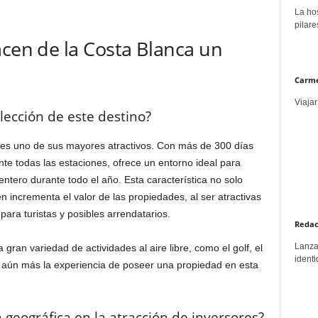
La hos
pilare
acen de la Costa Blanca un
Carme
Viajar
elección de este destino?
 es uno de sus mayores atractivos. Con más de 300 días
te todas las estaciones, ofrece un entorno ideal para
entero durante todo el año. Esta característica no solo
n incrementa el valor de las propiedades, al ser atractivas
ra turistas y posibles arrendatarios.
Redac
Lanzar
ran variedad de actividades al aire libre, como el golf, el
identi
 aún más la experiencia de poseer una propiedad en esta
 geográfica en la atracción de inversores?