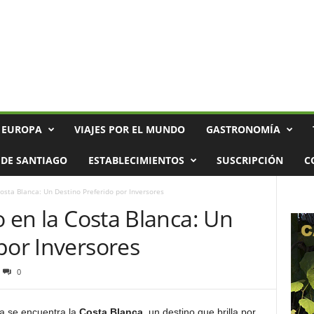
 EUROPA
VIAJES POR EL MUNDO
GASTRONOMÍA
DE SANTIAGO
ESTABLECIMIENTOS
SUSCRIPCIÓN
C
Costa Blanca: Un Destino Preferido por Inversores
o en la Costa Blanca: Un
por Inversores
0
a se encuentra la
Costa Blanca
, un destino que brilla por