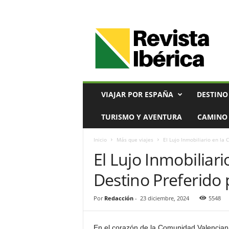
V
i
a
j
e
s
,
VIAJAR POR ESPAÑA
DESTINO
T
u
TURISMO Y AVENTURA
CAMINO 
r
i
Inicio
Más que viajes
El Lujo Inmobiliario en la 
s
El Lujo Inmobiliari
m
o
Destino Preferido 
y
G
a
Por
Redacción
-
23 diciembre, 2024
5548
s
t
En el corazón de la Comunidad Valencian
r