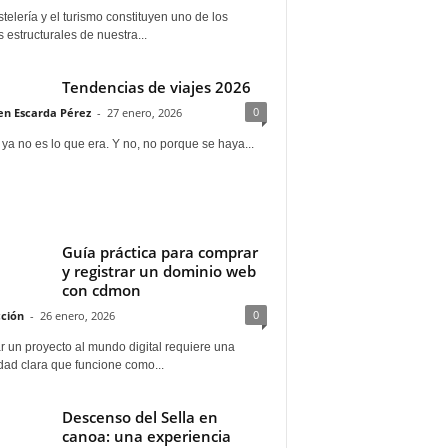
telería y el turismo constituyen uno de los
s estructurales de nuestra...
Tendencias de viajes 2026
0
n Escarda Pérez
-
27 enero, 2026
 ya no es lo que era. Y no, no porque se haya...
Guía práctica para comprar
y registrar un dominio web
con cdmon
0
ción
-
26 enero, 2026
 un proyecto al mundo digital requiere una
dad clara que funcione como...
Descenso del Sella en
canoa: una experiencia