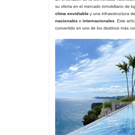
o
su oferta en el mercado inmobiliario de 
n
clima envidiable
y una infraestructura de
o
nacionales
e
internacionales
. Este artí
m
convertido en uno de los destinos más cod
í
a