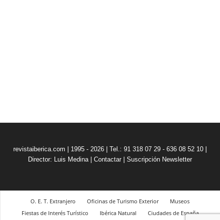
revistaiberica.com | 1995 - 2026 | Tel.: 91 318 07 29 - 636 08 52 10 |
Director: Luis Medina
|
Contactar
|
Suscripción Newsletter
O. E. T. Extranjero
Oficinas de Turismo Exterior
Museos
Fiestas de Interés Turístico
Ibérica Natural
Ciudades de España