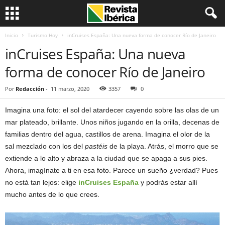
Inicio
Turismo Hoy
inCruises España: Una nueva forma de conocer Río de Janeiro
inCruises España: Una nueva
forma de conocer Río de Janeiro
Por
Redacción
-
11 marzo, 2020
3357
0
Imagina una foto: el sol del atardecer cayendo sobre las olas de un
mar plateado, brillante. Unos niños jugando en la orilla, decenas de
familias dentro del agua, castillos de arena. Imagina el olor de la
sal mezclado con los del
pastéis
de la playa. Atrás, el morro que se
extiende a lo alto y abraza a la ciudad que se apaga a sus pies.
Ahora, imagínate a ti en esa foto. Parece un sueño ¿verdad? Pues
no está tan lejos: elige
inCruises España
y podrás estar allí
mucho antes de lo que crees.