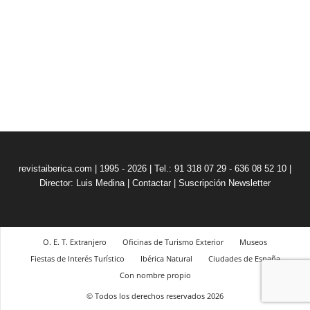
revistaiberica.com | 1995 - 2026 | Tel.: 91 318 07 29 - 636 08 52 10 |
Director: Luis Medina
|
Contactar
|
Suscripción Newsletter
O. E. T. Extranjero
Oficinas de Turismo Exterior
Museos
Fiestas de Interés Turístico
Ibérica Natural
Ciudades de España
Con nombre propio
© Todos los derechos reservados 2026