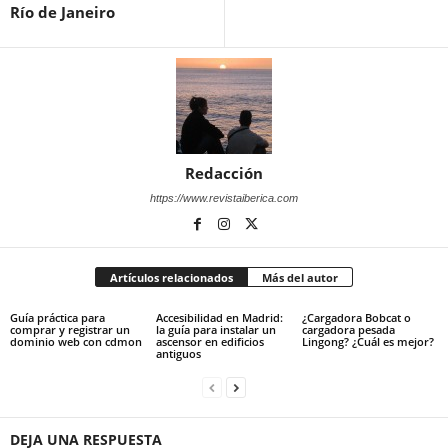
Río de Janeiro
Redacción
https://www.revistaiberica.com
Artículos relacionados
Más del autor
Guía práctica para
Accesibilidad en Madrid:
¿Cargadora Bobcat o
comprar y registrar un
la guía para instalar un
cargadora pesada
dominio web con cdmon
ascensor en edificios
Lingong? ¿Cuál es mejor?
antiguos
DEJA UNA RESPUESTA