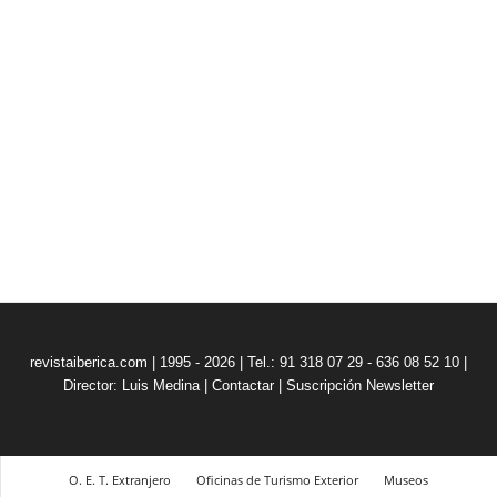
revistaiberica.com | 1995 - 2026 | Tel.: 91 318 07 29 - 636 08 52 10 |
Director: Luis Medina
|
Contactar
|
Suscripción Newsletter
O. E. T. Extranjero
Oficinas de Turismo Exterior
Museos