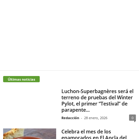
Últimas noticias
Luchon-Superbagnères será el
terreno de pruebas del Winter
Pylot, el primer “Testival” de
parapente...
Redacción
-
28 enero, 2026
0
Celebra el mes de los
enamorados en El Ancla del