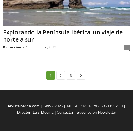
Explorando la Península Ibérica: un viaje de
norte a sur
Redacción
-
18 diciembre, 2023
0
1
2
3
revistaiberica.com | 1995 - 2026 | Tel.: 91 318 07 29 - 636 08 52 10 |
Director: Luis Medina
|
Contactar
|
Suscripción Newsletter