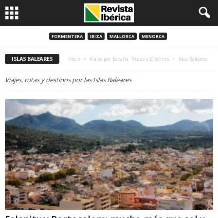
FORMENTERA
IBIZA
MALLORCA
MENORCA
ISLAS BALEARES
Inicio
Viajes por España: Rutas y Destinos
Islas Baleares
Viajes, rutas y destinos por las Islas Baleares