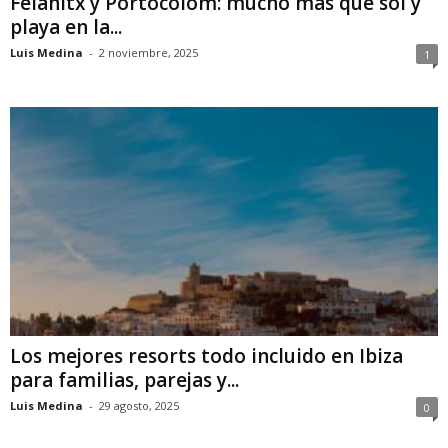
Felanitx y Portocolom: mucho más que sol y
playa en la...
Luis Medina
-
2 noviembre, 2025
1
Los mejores resorts todo incluido en Ibiza
para familias, parejas y...
Luis Medina
-
29 agosto, 2025
0