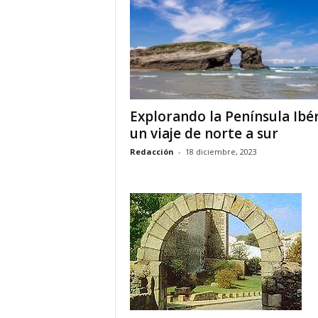
o
n
o
m
í
a
Explorando la Península Ibér
un viaje de norte a sur
Redacción
-
18 diciembre, 2023