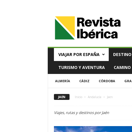
V
i
a
j
e
s
,
VIAJAR POR ESPAÑA
DESTINO
T
u
TURISMO Y AVENTURA
CAMINO 
r
i
ALMERÍA
CÁDIZ
CÓRDOBA
GRA
s
m
o
JAEN
Inicio
Andalucía
Jaen
y
G
Viajes, rutas y destinos por Jaén
a
s
t
r