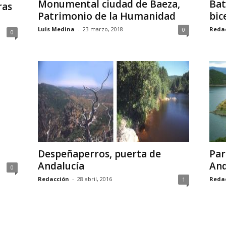
Monumental ciudad de Baeza,
Bat
ras
Patrimonio de la Humanidad
bic
Luis Medina
-
23 marzo, 2018
Reda
0
0
Despeñaperros, puerta de
Par
Andalucía
And
0
Redacción
-
28 abril, 2016
Reda
1