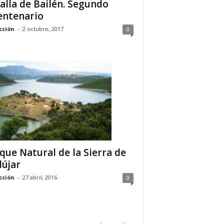
alla de Bailén. Segundo
entenario
cción
-
2 octubre, 2017
0
que Natural de la Sierra de
újar
cción
-
27 abril, 2016
0