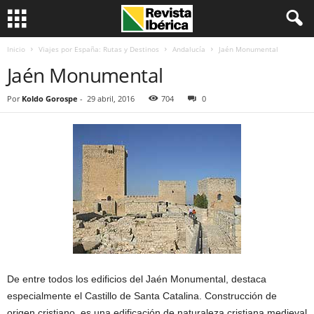
Inicio
Viajes por España: Rutas y Destinos
Andalucía
Jaén Monumental
Jaén Monumental
Por
Koldo Gorospe
-
29 abril, 2016
704
0
De entre todos los edificios del Jaén Monumental, destaca
especialmente el Castillo de Santa Catalina. Construcción de
origen cristiano, es una edificación de naturaleza cristiana medieval