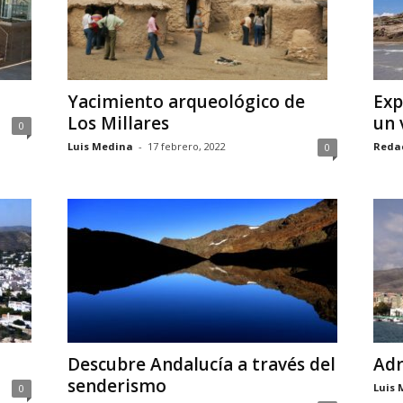
Yacimiento arqueológico de
Exp
Los Millares
un 
0
Luis Medina
-
17 febrero, 2022
Reda
0
Descubre Andalucía a través del
Adr
senderismo
Luis 
0