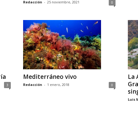
Redacción
-
25 noviembre, 2021
0
ía
La 
Mediterráneo vivo
Gra
Redacción
-
1 enero, 2018
3
0
sin
Luis 