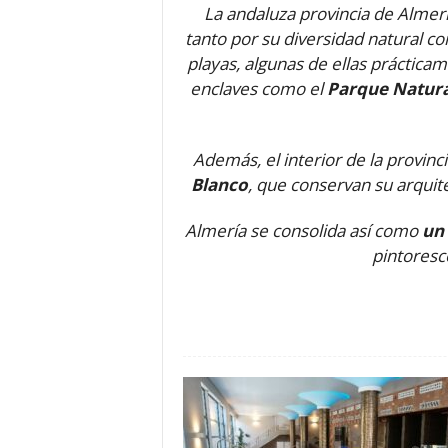
La andaluza provincia de Almerí
o
tanto por su diversidad natural co
n
playas, algunas de ellas prácticam
o
m
enclaves como el
Parque Natural
í
a
Además, el interior de la provi
Blanco
, que conservan su arquite
Almería se consolida así como
un 
pintoresc